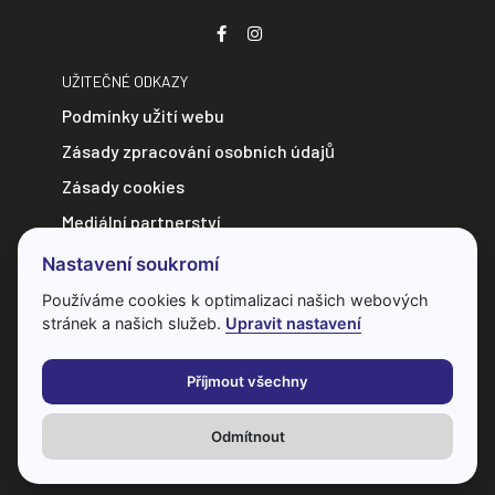
UŽITEČNÉ ODKAZY
Podmínky užití webu
Zásady zpracování osobních údajů
Zásady cookies
Mediální partnerství
Zpravodajství do e-mailu
Nastavení soukromí
Kontakt
Používáme cookies k optimalizaci našich webových
stránek a našich služeb.
Upravit nastavení
Veškerý obsah webu je chráněn autorským zákonem a bez
předchozí dohody s provozovatelem ho nelze jakkoliv
Příjmout všechny
kopírovat.
Odmítnout
Všechna práva vyhrazena
© 2026