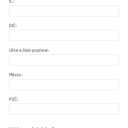
IČ:
DIČ:
Ulice a číslo popisné:
Město:
PSČ: