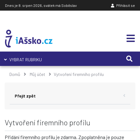
Dnes je 8. srpen 2026, svátek má Soběslav
Přihlásit se
VYBRAT RUBRIKU
Domů
Můj účet
Vytvoření firemního profilu
Přejít zpět
Vytvoření firemního profilu
Přidání firemního profilu je zdarma. Zpoplatněna je pouze