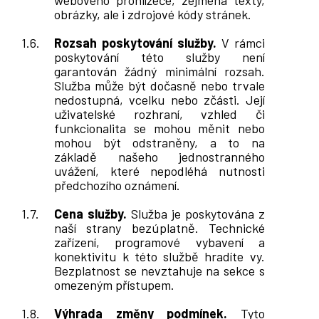
webového prohlížeče, zejména texty,
obrázky, ale i zdrojové kódy stránek.
Rozsah poskytování služby.
V rámci
poskytování této služby není
garantován žádný minimální rozsah.
Služba může být dočasně nebo trvale
nedostupná, vcelku nebo zčásti. Její
uživatelské rozhraní, vzhled či
funkcionalita se mohou měnit nebo
mohou být odstraněny, a to na
základě našeho jednostranného
uvážení, které nepodléhá nutnosti
předchozího oznámení.
Cena služby.
Služba je poskytována z
naší strany bezúplatně. Technické
zařízení, programové vybavení a
konektivitu k této službě hradíte vy.
Bezplatnost se nevztahuje na sekce s
omezeným přístupem.
Výhrada změny podmínek.
Tyto