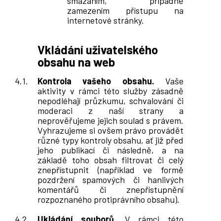
smazáním, případně
zamezením přístupu na
internetové stránky.
Vkládání uživatelského
obsahu na web
Kontrola vašeho obsahu.
Vaše
aktivity v rámci této služby zásadně
nepodléhají průzkumu, schvalování či
moderaci z naší strany a
neprověřujeme jejich soulad s právem.
Vyhrazujeme si ovšem právo provádět
různé typy kontroly obsahu, ať již před
jeho publikací či následně, a na
základě toho obsah filtrovat či celý
znepřístupnit (například ve formě
pozdržení spamových či hanlivých
komentářů či znepřístupnění
rozpoznaného protiprávního obsahu).
Ukládání souborů.
V rámci této