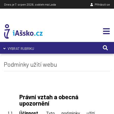
Dnes je 7. srpen 2026, svátek má Lada
Přihlásit se
VYBRAT RUBRIKU
Podmínky užití webu
Právní vztah a obecná
upozornění
Účinnost.
Tyto podmínky užití