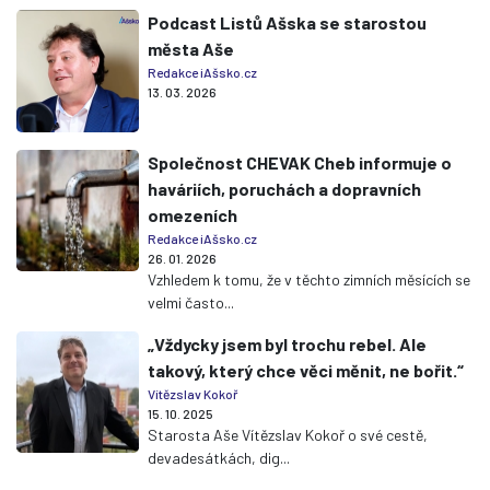
Podcast Listů Ašska se starostou
města Aše
Redakce iAšsko.cz
13. 03. 2026
Společnost CHEVAK Cheb informuje o
haváriích, poruchách a dopravních
omezeních
Redakce iAšsko.cz
26. 01. 2026
Vzhledem k tomu, že v těchto zimních měsících se
velmi často...
„Vždycky jsem byl trochu rebel. Ale
takový, který chce věci měnit, ne bořit.“
Vítězslav Kokoř
15. 10. 2025
Starosta Aše Vítězslav Kokoř o své cestě,
devadesátkách, dig...