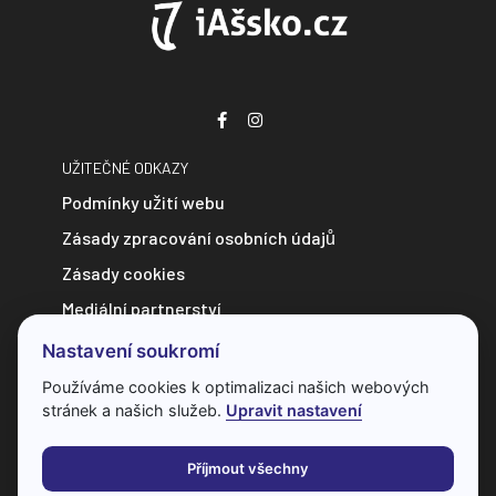
UŽITEČNÉ ODKAZY
Podmínky užití webu
Zásady zpracování osobních údajů
Zásady cookies
Mediální partnerství
Zpravodajství do e-mailu
Nastavení soukromí
Kontakt
Používáme cookies k optimalizaci našich webových
stránek a našich služeb.
Upravit nastavení
Veškerý obsah webu je chráněn autorským zákonem a bez
předchozí dohody s provozovatelem ho nelze jakkoliv
Příjmout všechny
kopírovat.