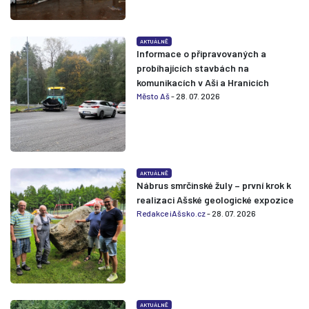
AKTUÁLNĚ
Informace o připravovaných a
probíhajících stavbách na
komunikacích v Aši a Hranicích
Město Aš
- 28. 07. 2026
AKTUÁLNĚ
Nábrus smrčinské žuly – první krok k
realizaci Ašské geologické expozice
Redakce iAšsko.cz
- 28. 07. 2026
AKTUÁLNĚ