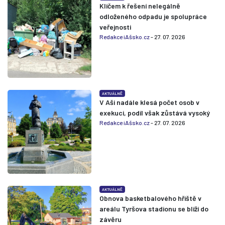
Klíčem k řešení nelegálně
odloženého odpadu je spolupráce
veřejnosti
Redakce iAšsko.cz
- 27. 07. 2026
AKTUÁLNĚ
V Aši nadále klesá počet osob v
exekuci, podíl však zůstává vysoký
Redakce iAšsko.cz
- 27. 07. 2026
AKTUÁLNĚ
Obnova basketbalového hřiště v
areálu Tyršova stadionu se blíží do
závěru