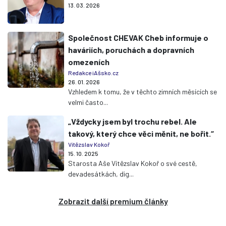
13. 03. 2026
Společnost CHEVAK Cheb informuje o
haváriích, poruchách a dopravních
omezeních
Redakce iAšsko.cz
26. 01. 2026
Vzhledem k tomu, že v těchto zimních měsících se
velmi často...
„Vždycky jsem byl trochu rebel. Ale
takový, který chce věci měnit, ne bořit.“
Vítězslav Kokoř
15. 10. 2025
Starosta Aše Vítězslav Kokoř o své cestě,
devadesátkách, dig...
Zobrazit další premium články