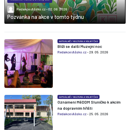
Redakce iAšsko.cz
- 02. 06. 2026
Pozvánka na akce v tomto týdnu
AKTUÁLNĚ
/
KULTURA A VOLNÝ ČAS
Blíží se další Muzejní noc
Redakce iAšsko.cz
- 29. 05. 2026
AKTUÁLNĚ
/
KULTURA A VOLNÝ ČAS
Oznámení MěDDM Sluníčko k akcím
na dopravním hřišti
Redakce iAšsko.cz
- 25. 05. 2026