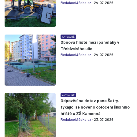
Redakce iAšsko.cz
- 24. 07. 2026
AKTUÁLNĚ
Obnova hřiště mezi paneláky v
Třebízského ulici
Redakce iAšsko.cz
- 24. 07. 2026
AKTUÁLNĚ
Odpověď na dotaz pana Šatry,
týkající se nového oplocení školního
hřiště u ZŠ Kamenná
Redakce iAšsko.cz
- 23. 07. 2026