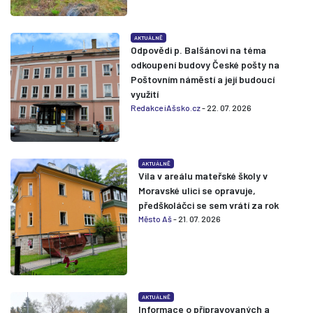
AKTUÁLNĚ
Odpovědi p. Balšánovi na téma
odkoupení budovy České pošty na
Poštovním náměstí a její budoucí
využití
Redakce iAšsko.cz
- 22. 07. 2026
AKTUÁLNĚ
Vila v areálu mateřské školy v
Moravské ulici se opravuje,
předškoláčci se sem vrátí za rok
Město Aš
- 21. 07. 2026
AKTUÁLNĚ
Informace o připravovaných a