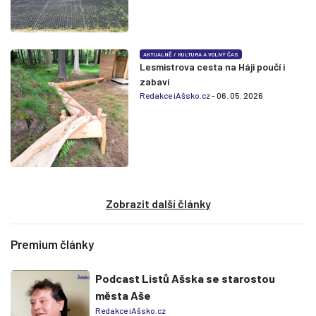
AKTUÁLNĚ
/
KULTURA A VOLNÝ ČAS
Lesmistrova cesta na Háji poučí i
zabaví
Redakce iAšsko.cz
- 06. 05. 2026
Zobrazit další články
Premium články
Podcast Listů Ašska se starostou
města Aše
Redakce iAšsko.cz