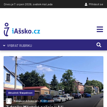
Dnes je 7. srpen 2026, svátek má Lada
Přihlásit se
VYBRAT RUBRIKU
Aktuálně
/
Bezpečnost
Redakce iAšsko.cz
- 31. 07. 2026