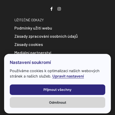
UŽITEČNÉ ODKAZY
Podmínky užití webu
Zásady zpracování osobních údajů
Zásady cookies
Mediální partnerství
Zpravodajství do e-mailu
Nastavení soukromí
Kontakt
Používáme cookies k optimalizaci našich webových
stránek a našich služeb.
Upravit nastavení
Veškerý obsah webu je chráněn autorským zákonem a bez
předchozí dohody s provozovatelem ho nelze jakkoliv
Příjmout všechny
kopírovat.
Odmítnout
Všechna práva vyhrazena
© 2026