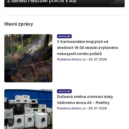
Z deníku Městské policie v Aši
Hlavní zprávy
AKTUÁLNĚ
V Karlovarském kraji platí od
dnešních 16:00 období zvýšeného
nebezpečí vzniku požárů
Redakce iAšsko.cz
- 29. 07. 2026
AKTUÁLNĚ
Dočasná změna otevírací doby
Sběrného dvora Aš – Mokřiny
Redakce iAšsko.cz
- 29. 07. 2026