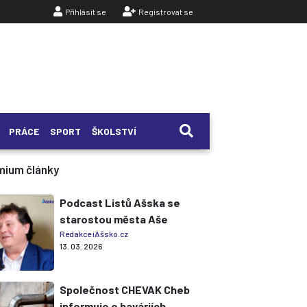
Přihlásit se
Registrovat se
PRÁCE
SPORT
ŠKOLSTVÍ
mium články
Podcast Listů Ašska se
starostou města Aše
Redakce iAšsko.cz
13. 03. 2026
Společnost CHEVAK Cheb
informuje o haváriích,