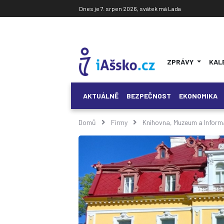
Dnes je 7. srpen 2026, svátek má Lada
ZPRÁVY
KAL
AKTUÁLNĚ
BEZPEČNOST
EKONOMIKA
Domů
Firmy
Knihovna, Muzeum a Inform