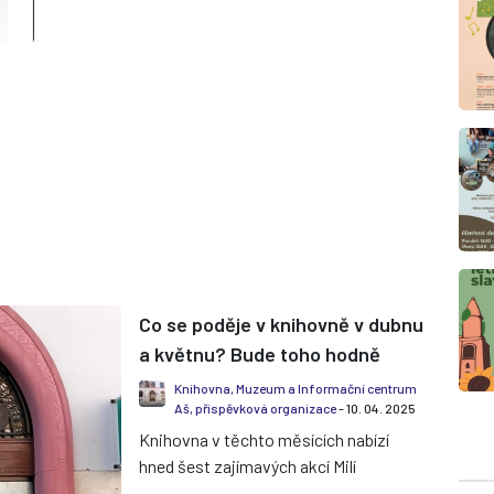
Co se poděje v knihovně v dubnu
a květnu? Bude toho hodně
Knihovna, Muzeum a Informační centrum
Aš, příspěvková organizace
- 10. 04. 2025
Knihovna v těchto měsících nabízí
hned šest zajímavých akcí Milí
čtenáři, v květnu pro vás chystáme