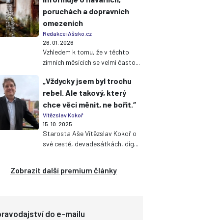
poruchách a dopravních
omezeních
Redakce iAšsko.cz
26. 01. 2026
Vzhledem k tomu, že v těchto
zimních měsících se velmi často...
„Vždycky jsem byl trochu
rebel. Ale takový, který
chce věci měnit, ne bořit.“
Vítězslav Kokoř
15. 10. 2025
Starosta Aše Vítězslav Kokoř o
své cestě, devadesátkách, dig...
Zobrazit další premium články
ravodajství do e-mailu