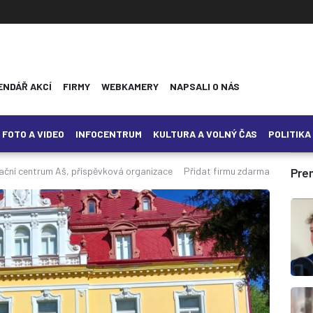
ENDÁŘ AKCÍ
FIRMY
WEBKAMERY
NAPSALI O NÁS
FOTO A VIDEO
INFOCENTRUM
KULTURA A VOLNÝ ČAS
POLITIKA
ační centrum Aš, příspěvková organizace
Přidat firmu zdarma
Pre