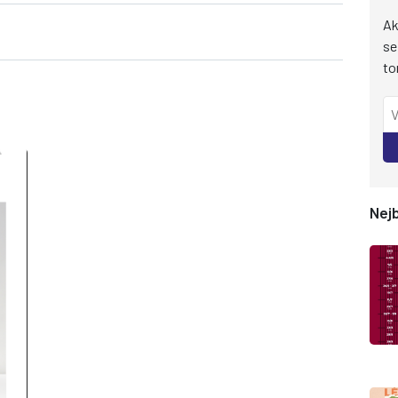
Ak
se
to
Nejb