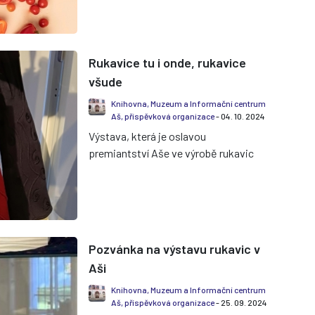
Národopisném muzeu na
Poštovním náměstí. Při...
Rukavice tu i onde, rukavice
všude
Knihovna, Muzeum a Informační centrum
Aš, příspěvková organizace
- 04. 10. 2024
Výstava, která je oslavou
premiantství Aše ve výrobě rukavic
v minulé éře, a také připomenutím
oficiálně doloženého vlastnictví ne...
Pozvánka na výstavu rukavic v
Aši
Knihovna, Muzeum a Informační centrum
Aš, příspěvková organizace
- 25. 09. 2024