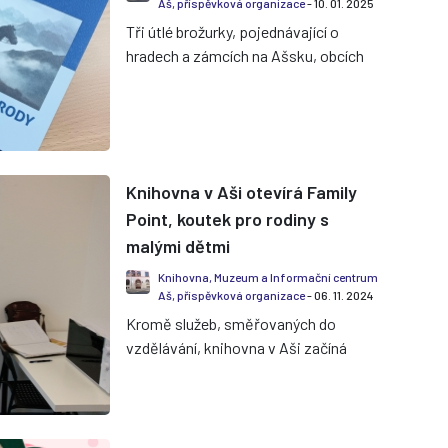
Aš, příspěvková organizace
- 10. 01. 2025
Tři útlé brožurky, pojednávající o
hradech a zámcích na Ašsku, obcích
Ašska a zdejších šlechtických
rodech v těchto dnech vydala p...
Knihovna v Aši otevírá Family
Point, koutek pro rodiny s
malými dětmi
Knihovna, Muzeum a Informační centrum
Aš, příspěvková organizace
- 06. 11. 2024
Kromě služeb, směřovaných do
vzdělávání, knihovna v Aši začíná
s poskytováním služby z oblasti
péče o dítě. Tou je zřízení tzv. Fa...