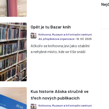
Nejč
v oddělení pro dospělé dvě...
Opět je tu Bazar knih
Knihovna, Muzeum a Informační centrum
Aš, příspěvková organizace
- 10. 03. 2025
Ačkoliv se knihovna jeví jako stabilní
a nehybné místo, kde se tiše snáší
prach na police, knihy i knihovnice,
opak je pravdou. Ob...
Kus historie Ašska stručně ve
třech nových publikacích
Knihovna, Muzeum a Informační centrum