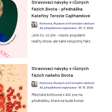
Stravovací návyky v různých
fázích života - přednáška
Kateřiny Terezie Cajthamlové
Knihovna, Muzeum a Informační centrum
Aš, příspěvková organizace
- 05. 11. 2024
Jste to, co jíte - název populární
reality show, ale také nesporný fakt,
který poukazuje na to, jak obrovský
dopad má naše strava...
Stravovací návyky v různých
fázích našeho života
Knihovna, Muzeum a Informační centrum
Aš, příspěvková organizace
- 16. 10. 2024
Městská knihovna v Aši zve na
přednášku, která se bude konat
6.11.2024 od 17:30 hod v