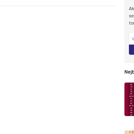
Ak
se
to
Nejb