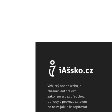
Veškerý obsah webu je
chráněn autorským
zákonem a bez předchozí
dohody s provozovatelem
ho nelze jakkoliv kopírovat.