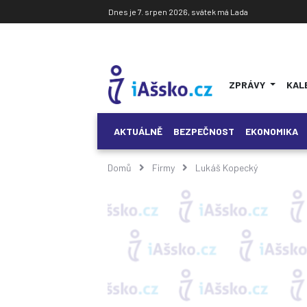
Dnes je 7. srpen 2026, svátek má Lada
ZPRÁVY
KAL
AKTUÁLNĚ
BEZPEČNOST
EKONOMIKA
Domů
Firmy
Lukáš Kopecký