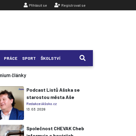
Přihlásit se
Registrovat se
PRÁCE
SPORT
ŠKOLSTVÍ
mium články
Podcast Listů Ašska se
starostou města Aše
Redakce iAšsko.cz
13. 03. 2026
Společnost CHEVAK Cheb
informuje o haváriích,