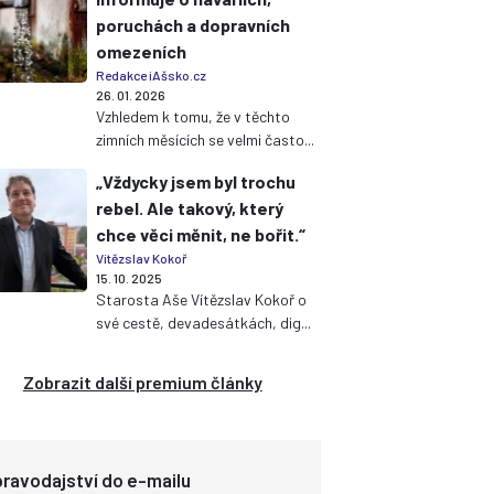
poruchách a dopravních
omezeních
Redakce iAšsko.cz
26. 01. 2026
Vzhledem k tomu, že v těchto
zimních měsících se velmi často...
„Vždycky jsem byl trochu
rebel. Ale takový, který
chce věci měnit, ne bořit.“
Vítězslav Kokoř
15. 10. 2025
Starosta Aše Vítězslav Kokoř o
své cestě, devadesátkách, dig...
Zobrazit další premium články
ravodajství do e-mailu