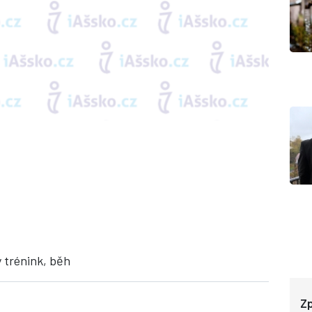
ý trénink, běh
Zp