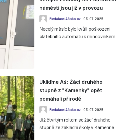
náměstí jsou již v provozu
Redakce iAšsko.cz
- 03. 07. 2025
Necelý měsíc bylo kvůli poškození
platebního automatu s mincovníkem
mimo provoz veřejné WC v tržnici
na Poštovním náměstí v Aši. O...
Ukliďme Aš: Žáci druhého
stupně z "Kamenky" opět
pomáhali přírodě
Redakce iAšsko.cz
- 03. 07. 2025
Již čtvrtým rokem se žáci druhého
stupně ze základní školy v Kamenné
ulici zapojili do ekologické