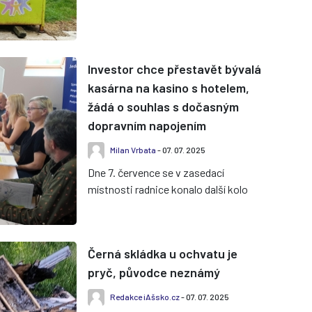
Z nich tři jsou funkční a zbývající dva
nikoliv. Ty nefungující patří...
Investor chce přestavět bývalá
kasárna na kasino s hotelem,
žádá o souhlas s dočasným
dopravním napojením
Milan Vrbata
- 07. 07. 2025
Dne 7. července se v zasedací
místnosti radnice konalo další kolo
jednání se zástupci společnosti
European Data Project. Ta v Aši...
Černá skládka u ochvatu je
pryč, původce neznámý
Redakce iAšsko.cz
- 07. 07. 2025