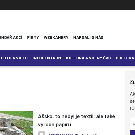
ENDÁŘ AKCÍ
FIRMY
WEBKAMERY
NAPSALI O NÁS
FOTO A VIDEO
INFOCENTRUM
KULTURA A VOLNÝ ČAS
POLITIKA
Zp
Ak
se
to
Ašsko, to nebyl je textil, ale také
výroba papíru
Redakce iAšsko.cz
- 11. 07. 2025