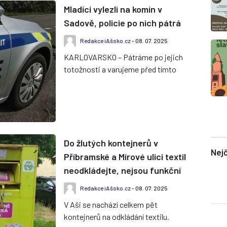
Mladíci vylezli na komín v
Sadově, policie po nich pátrá
Redakce iAšsko.cz
- 08. 07. 2025
KARLOVARSKO – Pátráme po jejich
totožnosti a varujeme před tímto
druhem zábavy. Ostrovští policisté
se zabývají případem, kdy dv...
Do žlutých kontejnerů v
Nejč
Příbramské a Mírové ulici textil
neodkládejte, nejsou funkční
Redakce iAšsko.cz
- 08. 07. 2025
V Aši se nachází celkem pět
kontejnerů na odkládání textilu.