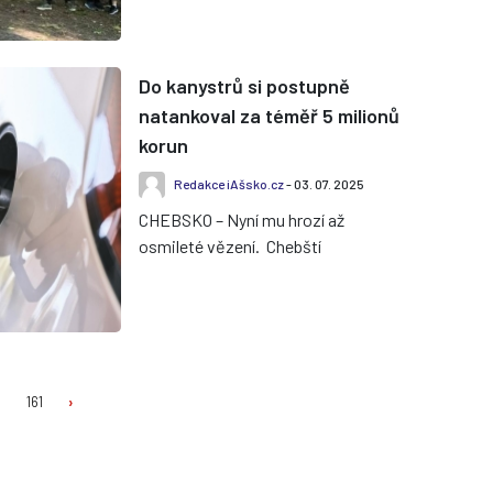
akce Ukliďme Aš, která si klade...
Do kanystrů si postupně
natankoval za téměř 5 milionů
korun
Redakce iAšsko.cz
- 03. 07. 2025
CHEBSKO – Nyní mu hrozí až
osmileté vězení. Chebští
kriminalisté z oddělení hospodářské
kriminality zahájili trestní stíhání
šes...
0
161
›