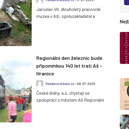
Jaroslav Vít, dlouholetý pracovník
muzea v Aši, spoluzakladatel a
Nejb
tajemník Společnosti pro výzkum
kamenných křížů, zemřel v roce 2...
Regionální den železnic bude
připomínkou 140 let trati Aš -
Hranice
Redakce iAšsko.cz
- 09. 07. 2025
České dráhy, a.s. chystají ve
spolupráci s městem Aš Regionální
den železnic, věnovaný 140. výročí
tratě Cheb – Aš – Hranice. Přip...