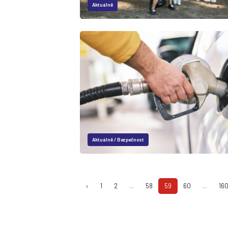
Aktuálně
Aktuálně
/
Bezpečnost
‹
1
2
...
58
59
60
...
16