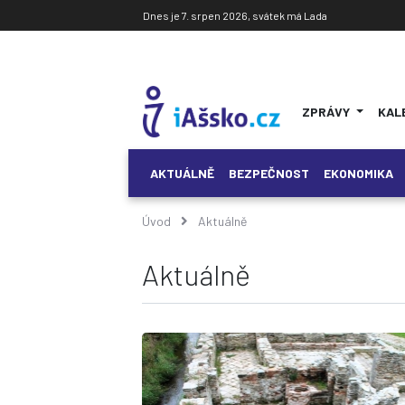
Dnes je 7. srpen 2026, svátek má Lada
ZPRÁVY
KAL
AKTUÁLNĚ
BEZPEČNOST
EKONOMIKA
Úvod
Aktuálně
Aktuálně