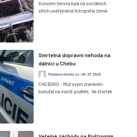
Koncem června byla na sociálních
sítích uveřejněna fotografie černé
skládky, nacházející se na pozemku
u obchvatu Aše. Skládku tvo...
Smrtelná dopravní nehoda na
dálnici u Chebu
Redakce iAšsko.cz
- 04. 07. 2025
CHEBSKO – Muž svým zraněním
bohužel na místě podlehl. Ve čtvrtek
3. července letošního roku krátce
před sedmou hodinou ranní doš...
Veřejné záchody na Poštovním