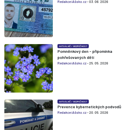
Redakce iAšsko.cz
- 03. 06. 2026
AKTUÁLNĚ
/
BEZPEČNOST
Pomněnkový den - připomínka
pohřešovaných dětí
Redakce iAšsko.cz
- 25. 05. 2026
AKTUÁLNĚ
/
BEZPEČNOST
Prevence kybernetických podvodů
Redakce iAšsko.cz
- 20. 05. 2026