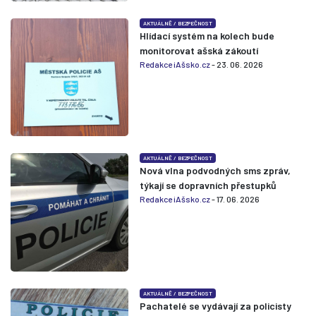
AKTUÁLNĚ
/
BEZPEČNOST
Hlídací systém na kolech bude
monitorovat ašská zákoutí
Redakce iAšsko.cz
- 23. 06. 2026
AKTUÁLNĚ
/
BEZPEČNOST
Nová vlna podvodných sms zpráv,
týkají se dopravních přestupků
Redakce iAšsko.cz
- 17. 06. 2026
AKTUÁLNĚ
/
BEZPEČNOST
Pachatelé se vydávají za policisty