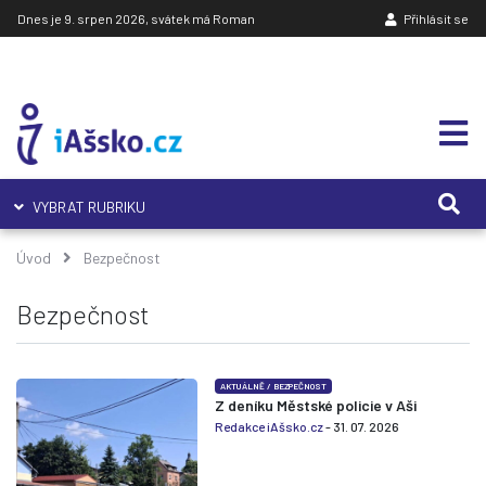
Dnes je 9. srpen 2026, svátek má Roman
Přihlásit se
VYBRAT RUBRIKU
Úvod
Bezpečnost
Bezpečnost
AKTUÁLNĚ
/
BEZPEČNOST
Z deníku Městské policie v Aši
Redakce iAšsko.cz
- 31. 07. 2026