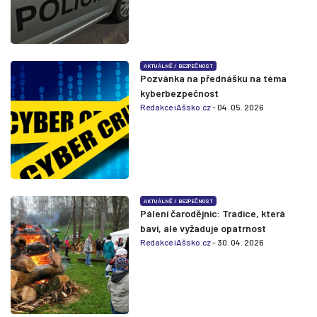
AKTUÁLNĚ
/
BEZPEČNOST
Pozvánka na přednášku na téma
kyberbezpečnost
Redakce iAšsko.cz
- 04. 05. 2026
AKTUÁLNĚ
/
BEZPEČNOST
Pálení čarodějnic: Tradice, která
baví, ale vyžaduje opatrnost
Redakce iAšsko.cz
- 30. 04. 2026