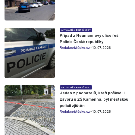
AKTUÁLNĚ
/
BEZPEČNOST
Případ z Neumannovy ulice řeší
Policie České republiky
Redakce iAšsko.cz
- 10. 07. 2026
AKTUÁLNĚ
/
BEZPEČNOST
Jeden z pachatelů, kteří poškodili
závoru u ZŠ Kamenná, byl městskou
policií zjištěn
Redakce iAšsko.cz
- 10. 07. 2026