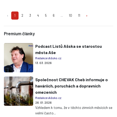
‹
1
2
3
4
5
6
...
10
11
›
Premium články
Podcast Listů Ašska se starostou
města Aše
Redakce iAšsko.cz
13. 03. 2026
Společnost CHEVAK Cheb informuje o
haváriích, poruchách a dopravních
omezeních
Redakce iAšsko.cz
26. 01. 2026
Vzhledem k tomu, že v těchto zimních měsících se
velmi často...