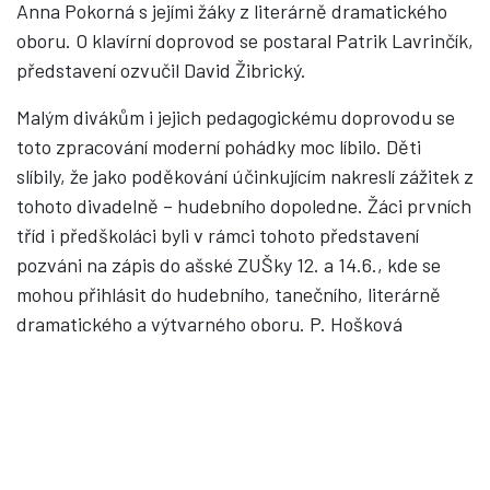
Anna Pokorná s jejími žáky z literárně dramatického
oboru. O klavírní doprovod se postaral Patrik Lavrinčík,
představení ozvučil David Žibrický.
Malým divákům i jejich pedagogickému doprovodu se
toto zpracování moderní pohádky moc líbilo. Děti
slíbily, že jako poděkování účinkujícím nakreslí zážitek z
tohoto divadelně – hudebního dopoledne. Žáci prvních
tříd i předškoláci byli v rámci tohoto představení
pozváni na zápis do ašské ZUŠky 12. a 14.6., kde se
mohou přihlásit do hudebního, tanečního, literárně
dramatického a výtvarného oboru. P. Hošková