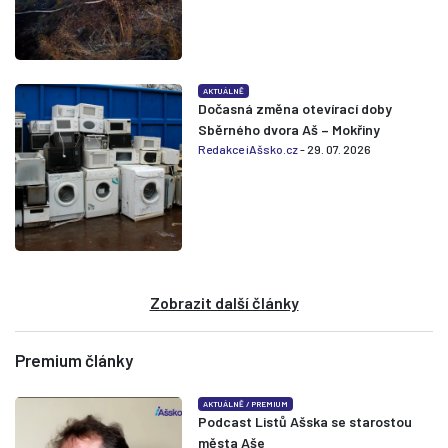
AKTUÁLNĚ
Dočasná změna otevírací doby
Sběrného dvora Aš – Mokřiny
Redakce iAšsko.cz
- 29. 07. 2026
Zobrazit další články
Premium články
AKTUÁLNĚ
/
PREMIUM
Podcast Listů Ašska se starostou
města Aše