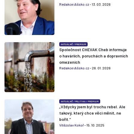
Redakce iAšsko.cz
- 13. 03. 2026
AKTUÁLNĚ
/
PREMIUM
Společnost CHEVAK Cheb informuje
o haváriích, poruchách a dopravních
omezeních
Redakce iAšsko.cz
- 26. 01. 2026
AKTUÁLNĚ
/
POLITIKA
/
PREMIUM
„Vždycky jsem byl trochu rebel. Ale
takový, který chce věci měnit, ne
bořit.“
Vítězslav Kokoř
- 15. 10. 2025