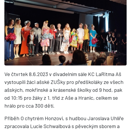
Ve čtvrtek 8.6.2023 v divadelním sále KC LaRitma Aš
vystoupili žáci ašské ZUŠky pro předškoláky ze všech
ašských, mokřinské a krásenské školky od 9 hod, pak
od 10:15 pro žáky z 1. tříd z Aše a Hranic, celkem se
hrálo pro cca 300 dětí.
Příběh O chytrém Honzovi, s hudbou Jaroslava Uhlíře
zpracovala Lucie Schwalbová s pěveckým sborem a