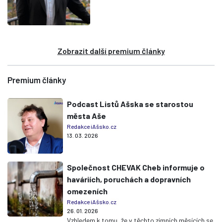
Zobrazit další premium články
Premium články
Podcast Listů Ašska se starostou
města Aše
Redakce iAšsko.cz
13. 03. 2026
Společnost CHEVAK Cheb informuje o
haváriích, poruchách a dopravních
omezeních
Redakce iAšsko.cz
26. 01. 2026
Vzhledem k tomu, že v těchto zimních měsících se