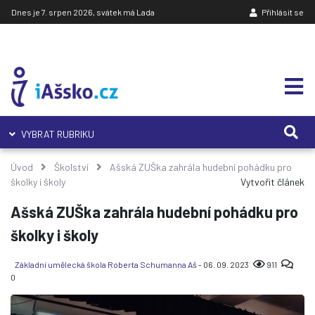
Dnes je 7. srpen 2026, svátek má Lada
Přihlásit se
VYBRAT RUBRIKU
Úvod
Školství
Ašská ZUŠka zahrála hudební pohádku pro
školky i školy
Vytvořit článek
Ašská ZUŠka zahrála hudební pohádku pro
školky i školy
Základní umělecká škola Roberta Schumanna Aš
- 06. 09. 2023
911
0