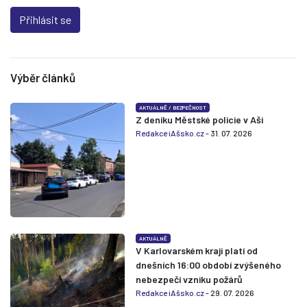
Přihlásit se
Výběr článků
AKTUÁLNĚ
/
BEZPEČNOST
Z deníku Městské policie v Aši
Redakce iAšsko.cz
- 31. 07. 2026
AKTUÁLNĚ
V Karlovarském kraji platí od
dnešních 16:00 období zvýšeného
nebezpečí vzniku požárů
Redakce iAšsko.cz
- 29. 07. 2026