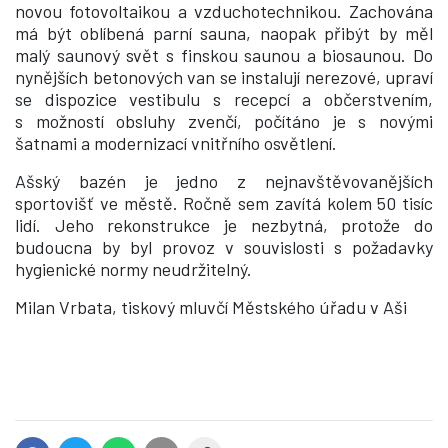
novou fotovoltaikou a vzduchotechnikou. Zachována
má být oblíbená parní sauna, naopak přibýt by měl
malý saunový svět s finskou saunou a biosaunou. Do
nynějších betonových van se instalují nerezové, upraví
se dispozice vestibulu s recepcí a občerstvením,
s možností obsluhy zvenčí, počítáno je s novými
šatnami a modernizací vnitřního osvětlení.
Ašský bazén je jedno z nejnavštěvovanějších
sportovišť ve městě. Ročně sem zavítá kolem 50 tisíc
lidí.
Jeho rekonstrukce je nezbytná, protože do
budoucna by byl provoz v souvislosti s požadavky
hygienické normy neudržitelný.
Milan Vrbata, tiskový mluvčí Městského úřadu v Aši