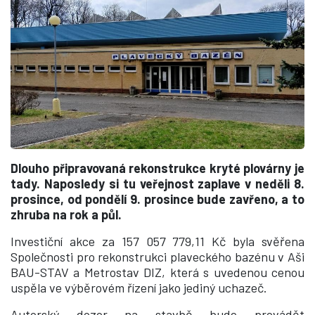
Dlouho připravovaná rekonstrukce kryté plovárny je
tady. Naposledy si tu veřejnost zaplave v neděli 8.
prosince, od pondělí 9. prosince bude zavřeno, a to
zhruba na rok a půl.
Investiční akce za
157 057 779,11 Kč byla svěřena
Společnosti
pro rekonstrukci plaveckého bazénu v Aši
BAU-STAV a Metrostav DIZ, která s uvedenou cenou
uspěla ve výběrovém řízení jako jediný uchazeč.
Autorský dozor na stavbě bude provádět