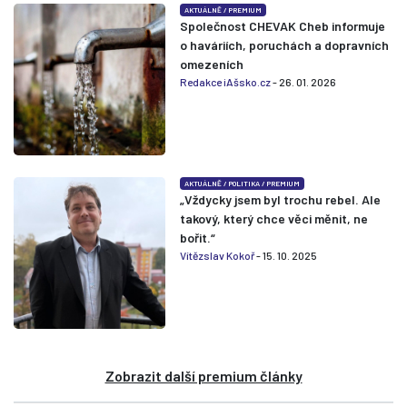
AKTUÁLNĚ
/
PREMIUM
Společnost CHEVAK Cheb informuje
o haváriích, poruchách a dopravních
omezeních
Redakce iAšsko.cz
- 26. 01. 2026
AKTUÁLNĚ
/
POLITIKA
/
PREMIUM
„Vždycky jsem byl trochu rebel. Ale
takový, který chce věci měnit, ne
bořit.“
Vítězslav Kokoř
- 15. 10. 2025
Zobrazit další premium články