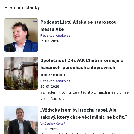
Premium články
Podcast Listů Ašska se starostou
města Aše
Redakce iAšsko.cz
13. 03. 2026
Společnost CHEVAK Cheb informuje o
haváriích, poruchách a dopravních
omezeních
Redakce iAšsko.cz
26. 01. 2026
Vzhledem k tomu, že v těchto zimních měsících se
velmi často...
„Vždycky jsem byl trochu rebel. Ale
takový, který chce věci měnit, ne bořit.“
Vítězslav Kokoř
15. 10. 2025