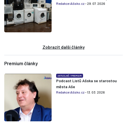
Redakce iAšsko.cz
- 29. 07. 2026
Zobrazit další články
Premium články
AKTUÁLNĚ
/
PREMIUM
Podcast Listů Ašska se starostou
města Aše
Redakce iAšsko.cz
- 13. 03. 2026