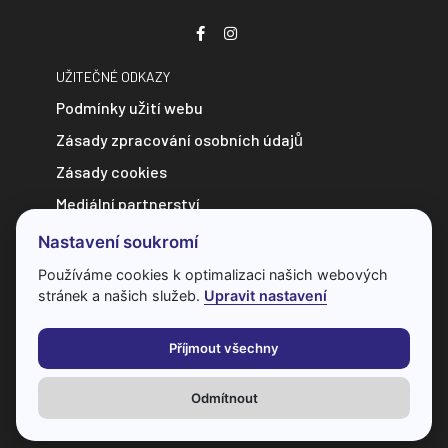
UŽITEČNÉ ODKAZY
Podmínky užití webu
Zásady zpracování osobních údajů
Zásady cookies
Mediální partnerství
Zpravodajství do e-mailu
Nastavení soukromí
Kontakt
Používáme cookies k optimalizaci našich webových
stránek a našich služeb.
Upravit nastavení
Veškerý obsah webu je chráněn autorským zákonem a bez
předchozí dohody s provozovatelem ho nelze jakkoliv
Příjmout všechny
kopírovat.
Odmítnout
Všechna práva vyhrazena
© 2026