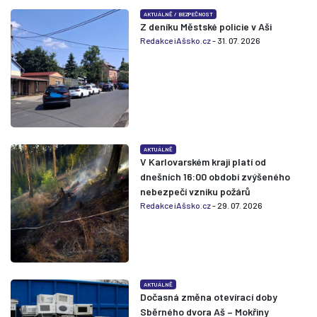
AKTUÁLNĚ
/
BEZPEČNOST
Z deníku Městské policie v Aši
Redakce iAšsko.cz
- 31. 07. 2026
AKTUÁLNĚ
V Karlovarském kraji platí od
dnešních 16:00 období zvýšeného
nebezpečí vzniku požárů
Redakce iAšsko.cz
- 29. 07. 2026
AKTUÁLNĚ
Dočasná změna otevírací doby
Sběrného dvora Aš – Mokřiny