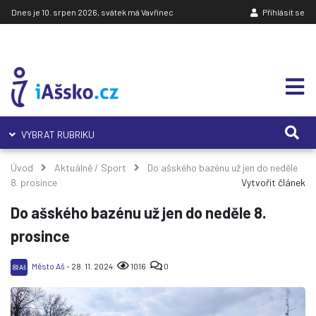
Dnes je 10. srpen 2026, svátek má Vavřinec
Přihlásit se
VYBRAT RUBRIKU
Úvod
Aktuálně
/
Sport
Do ašského bazénu už jen do neděle
8. prosince
Vytvořit článek
Do ašského bazénu už jen do neděle 8.
prosince
Město Aš
- 28. 11. 2024
1016
0