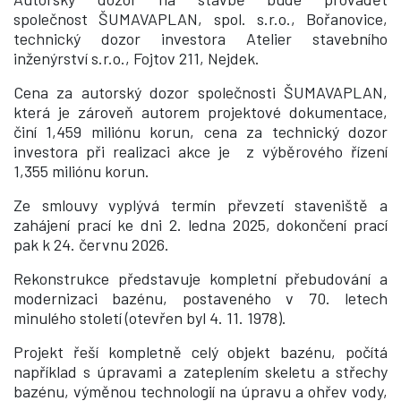
společnost ŠUMAVAPLAN, spol. s.r.o., Bořanovice,
technický dozor investora Atelier stavebního
inženýrství s.r.o., Fojtov 211, Nejdek.
Cena za autorský dozor společnosti ŠUMAVAPLAN,
která je zároveň autorem projektové dokumentace,
činí 1,459 miliónu korun, cena za technický dozor
investora při realizaci akce je z výběrového řízení
1,355 miliónu korun.
Ze smlouvy vyplývá termín převzetí staveniště a
zahájení prací ke dni 2. ledna 2025, dokončení prací
pak k 24. červnu 2026.
R
ekonstrukce představuje kompletní přebudování a
modernizaci bazénu, postaveného v 70. letech
minulého století (otevřen byl 4. 11. 1978).
Projekt řeší kompletně celý objekt bazénu, počítá
například s úpravami a zateplením skeletu a střechy
bazénu, výměnou technologií na úpravu a ohřev vody,