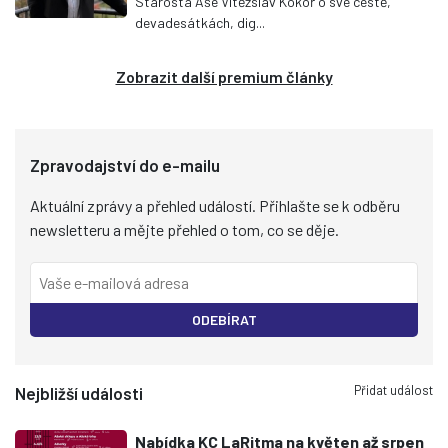
Starosta Aše Vítězslav Kokoř o své cestě,
devadesátkách, dig...
Zobrazit další premium články
Zpravodajství do e-mailu
Aktuální zprávy a přehled událostí. Přihlašte se k odběru
newsletteru a mějte přehled o tom, co se děje.
ODEBÍRAT
Přidat událost
Nejbližší události
Nabídka KC LaRitma na květen až srpen