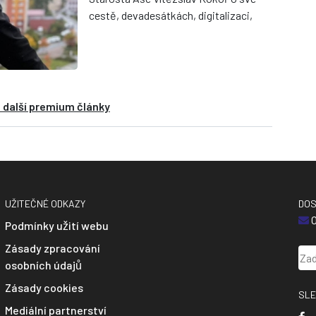
cestě, devadesátkách, digitalizaci,
sportu i o tom, proč věří, že Aš má
před sebou nejlepší rok...
 další premium články
UŽITEČNÉ ODKAZY
DOS
O
Podmínky užití webu
Zásady zpracování
osobních údajů
Zásady cookies
SLE
Mediální partnerství