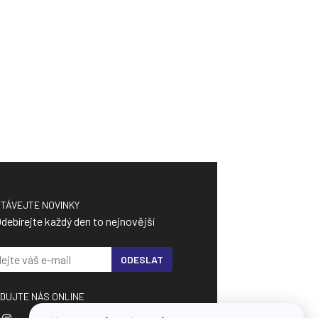
TÁVEJTE NOVINKY
debírejte každý den to nejnovější
ODESLAT
DUJTE NÁS ONLINE