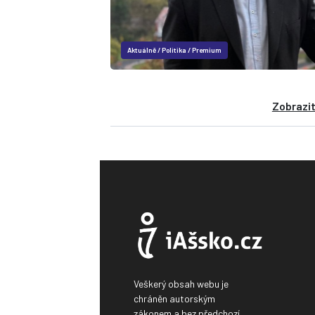
Aktuálně
/
Politika
/
Premium
Zobrazit
Veškerý obsah webu je
chráněn autorským
zákonem a bez předchozí