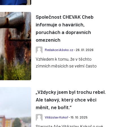
Společnost CHEVAK Cheb
informuje o haváriích,
poruchách a dopravních
omezeních
Redakce iAšsko.cz
- 26. 01. 2026
Vzhledem k tomu, že v těchto
zimních měsících se velmi často
objevují upozornění na přerušení
dodávek pitné vody v důsledku
havári...
„Vždycky jsem byl trochu rebel.
Ale takový, který chce věci
měnit, ne bořit.“
Vítězslav Kokoř
- 15. 10. 2025
Starosta Aše Vítězslav Kokoř o své