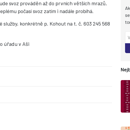
bude svoz prováděn až do prvních větších mrazů,
Ak
plému počasí svoz zatím i nadále probíhá.
se
to
é služby, konkrétně p. Kohout na t. č. 603 245 568
o úřadu v Aši
Nejb