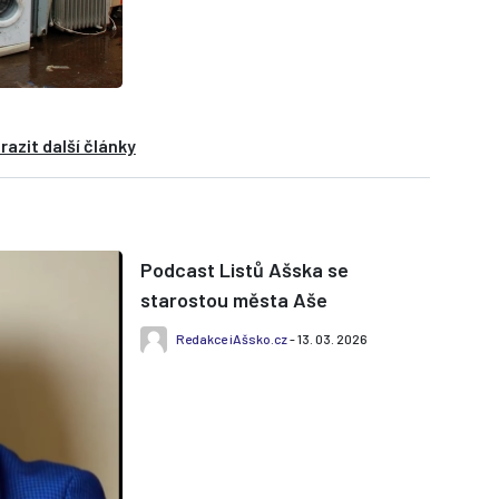
dvora v Aši – Mokřinách. Tento
režim...
razit další články
Podcast Listů Ašska se
starostou města Aše
Redakce iAšsko.cz
- 13. 03. 2026