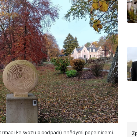
formaci ke svozu bioodpadů hnědými popelnicemi.
Zp