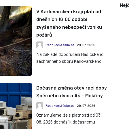
Nejč
V Karlovarském kraji platí od
dnešních 16:00 období
zvýšeného nebezpečí vzniku
požárů
Redakce iAšsko.cz
- 29. 07. 2026
Na základě doporučení Hasičského
záchranného sboru Karlovarského
kraje vyhlásil hejtman Karlovarského
kraje období zvýšeného nebez...
Dočasná změna otevírací doby
Sběrného dvora Aš – Mokřiny
Redakce iAšsko.cz
- 29. 07. 2026
Oznamujeme, že s platností od 03.
08. 2026 dochází k dočasnému
omezení provozní doby Sběrného