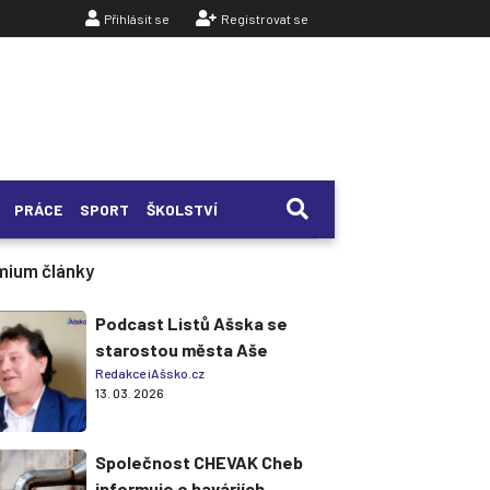
Přihlásit se
Registrovat se
PRÁCE
SPORT
ŠKOLSTVÍ
mium články
Podcast Listů Ašska se
starostou města Aše
Redakce iAšsko.cz
13. 03. 2026
Společnost CHEVAK Cheb
informuje o haváriích,