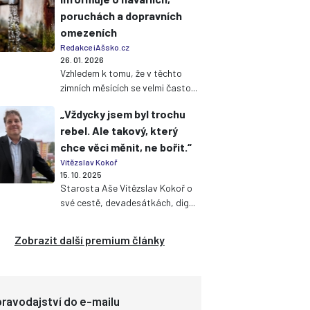
poruchách a dopravních
omezeních
Redakce iAšsko.cz
26. 01. 2026
Vzhledem k tomu, že v těchto
zimních měsících se velmi často...
„Vždycky jsem byl trochu
rebel. Ale takový, který
chce věci měnit, ne bořit.“
Vítězslav Kokoř
15. 10. 2025
Starosta Aše Vítězslav Kokoř o
své cestě, devadesátkách, dig...
Zobrazit další premium články
ravodajství do e-mailu