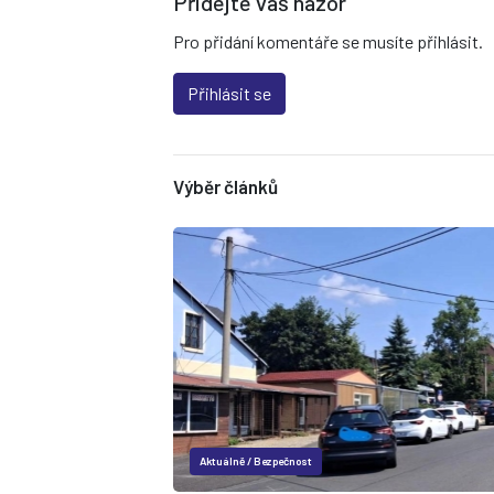
Přidejte váš názor
Pro přidání komentáře se musíte přihlásit.
Přihlásit se
Výběr článků
Aktuálně
/
Bezpečnost