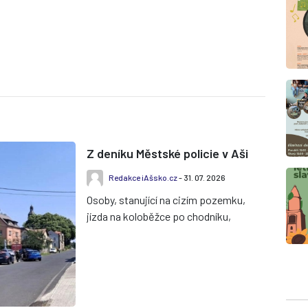
Z deníku Městské policie v Aši
Redakce iAšsko.cz
- 31. 07. 2026
Osoby, stanující na cizím pozemku,
jízda na koloběžce po chodníku,
blokování komunikace autem ve
frontě u čerpací stanice, hluční...