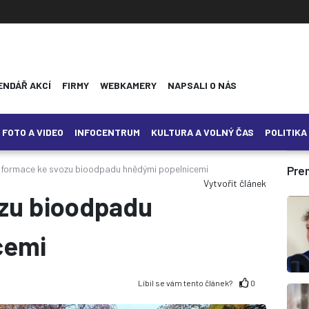
ENDÁŘ AKCÍ
FIRMY
WEBKAMERY
NAPSALI O NÁS
FOTO A VIDEO
INFOCENTRUM
KULTURA A VOLNÝ ČAS
POLITIKA
nformace ke svozu bioodpadu hnědými popelnicemi
Pre
Vytvořit článek
ozu bioodpadu
cemi
Líbil se vám tento článek?
0