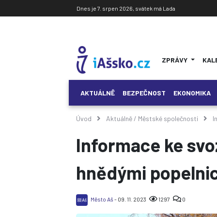
Dnes je 7. srpen 2026, svátek má Lada
ZPRÁVY
KAL
AKTUÁLNĚ
BEZPEČNOST
EKONOMIKA
Úvod
Aktuálně
/
Městské společnosti
I
Informace ke sv
hnědými popelni
Město Aš
- 09. 11. 2023
1297
0