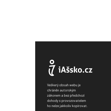
Veškerý obsah webu je
chráněn autorským
zákonem a bez předchozí
dohody s provozovatelem
ho nelze jakkoliv kopírovat.