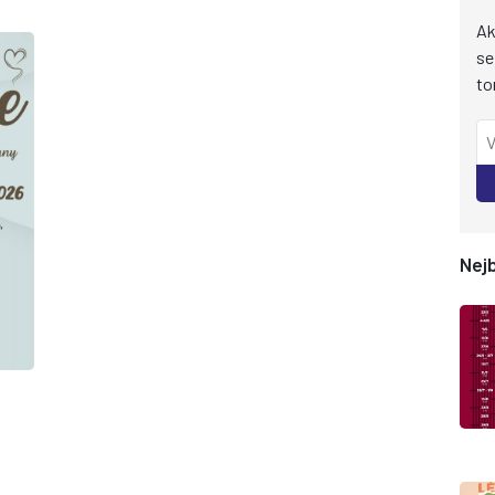
Ak
se
to
Nejb