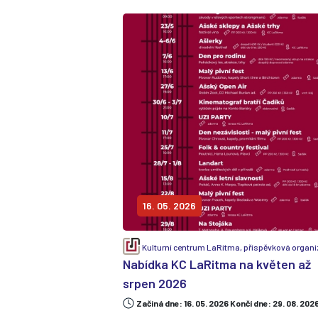
16. 05. 2026
Kulturní centrum LaRitma, příspěvková organ
Nabídka KC LaRitma na květen až
srpen 2026
Začiná dne: 16. 05. 2026 Končí dne: 29. 08. 202