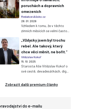
poruchách a dopravních
omezeních
Redakce iAšsko.cz
26. 01. 2026
Vzhledem k tomu, že v těchto
zimních měsících se velmi často...
„Vždycky jsem byl trochu
rebel. Ale takový, který
chce věci měnit, ne bořit.“
Vítězslav Kokoř
15. 10. 2025
Starosta Aše Vítězslav Kokoř o
své cestě, devadesátkách, dig...
Zobrazit další premium články
ravodajství do e-mailu