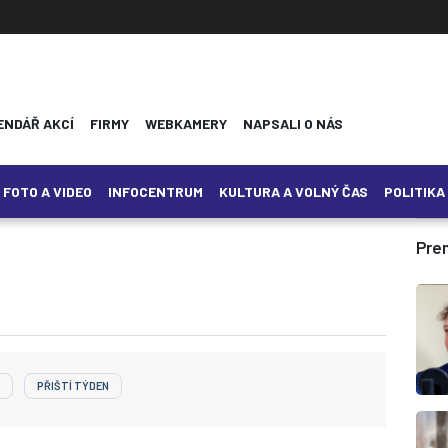
(CURRENT)
ENDÁŘ AKCÍ
FIRMY
WEBKAMERY
NAPSALI O NÁS
FOTO A VIDEO
INFOCENTRUM
KULTURA A VOLNÝ ČAS
POLITIKA
Pre
PŘIŠTÍ TÝDEN