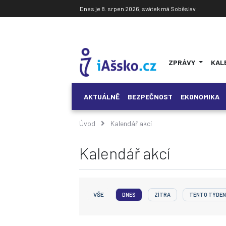
Dnes je 8. srpen 2026, svátek má Soběslav
ZPRÁVY
KAL
AKTUÁLNĚ
BEZPEČNOST
EKONOMIKA
Úvod
Kalendář akcí
Kalendář akcí
VŠE
DNES
ZÍTRA
TENTO TÝDEN