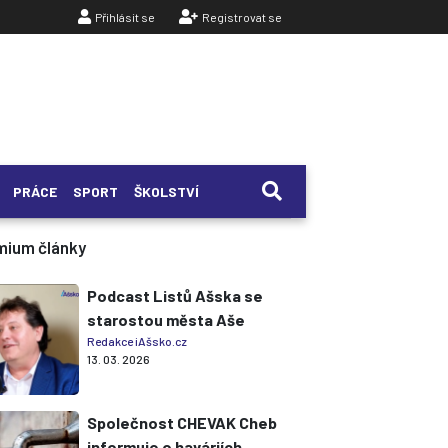
Přihlásit se
Registrovat se
PRÁCE
SPORT
ŠKOLSTVÍ
mium články
Podcast Listů Ašska se
starostou města Aše
Redakce iAšsko.cz
13. 03. 2026
Společnost CHEVAK Cheb
informuje o haváriích,