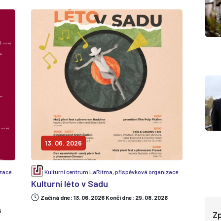
13. 06. 2026
izace
Kulturní centrum LaRitma, příspěvková organizace
Kulturní léto v Sadu
Začiná dne: 13. 06. 2026 Končí dne: 29. 08. 2026
6
Zp