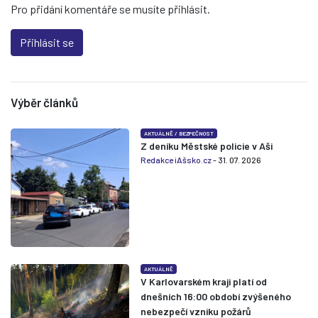
Pro přidání komentáře se musíte přihlásit.
Přihlásit se
Výběr článků
AKTUÁLNĚ
/
BEZPEČNOST
Z deníku Městské policie v Aši
Redakce iAšsko.cz
- 31. 07. 2026
AKTUÁLNĚ
V Karlovarském kraji platí od
dnešních 16:00 období zvýšeného
nebezpečí vzniku požárů