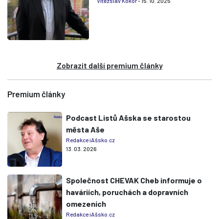
Vítězslav Kokoř
- 15. 10. 2025
Zobrazit další premium články
Premium články
Podcast Listů Ašska se starostou
města Aše
Redakce iAšsko.cz
13. 03. 2026
Společnost CHEVAK Cheb informuje o
haváriích, poruchách a dopravních
omezeních
Redakce iAšsko.cz