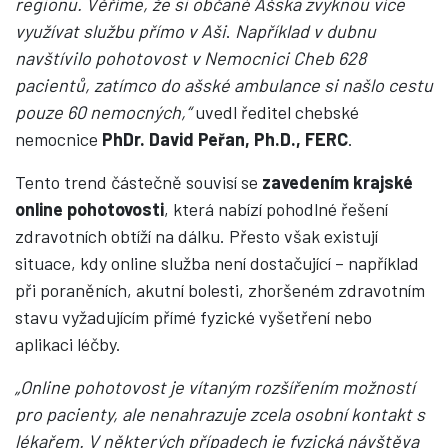
regionu. Věříme, že si občané Ašska zvyknou více
využívat službu přímo v Aši
.
Například v dubnu
navštívilo pohotovost v Nemocnici Cheb 628
pacientů, zatímco do ašské ambulance si našlo cestu
pouze 60 nemocných
,“
uvedl ředitel chebské
nemocnice
PhDr. David Peřan, Ph.D., FERC
.
Tento trend částečně souvisí se
zavedením krajské
online pohotovosti
, která nabízí pohodlné řešení
zdravotních obtíží na dálku. Přesto však existují
situace, kdy online služba není dostačující – například
při poraněních, akutní bolesti, zhoršeném zdravotním
stavu vyžadujícím přímé fyzické vyšetření nebo
aplikaci léčby.
„Online pohotovost je vítaným rozšířením možností
pro pacienty, ale nenahrazuje zcela osobní kontakt s
lékařem. V některých případech je fyzická návštěva