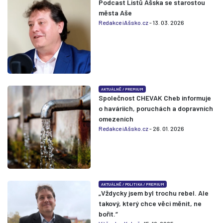
Podcast Listů Ašska se starostou
města Aše
Redakce iAšsko.cz
- 13. 03. 2026
AKTUÁLNĚ
/
PREMIUM
Společnost CHEVAK Cheb informuje
o haváriích, poruchách a dopravních
omezeních
Redakce iAšsko.cz
- 26. 01. 2026
AKTUÁLNĚ
/
POLITIKA
/
PREMIUM
„Vždycky jsem byl trochu rebel. Ale
takový, který chce věci měnit, ne
bořit.“