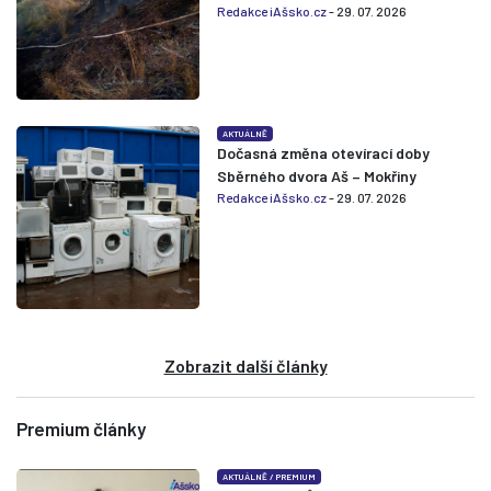
Redakce iAšsko.cz
- 29. 07. 2026
AKTUÁLNĚ
Dočasná změna otevírací doby
Sběrného dvora Aš – Mokřiny
Redakce iAšsko.cz
- 29. 07. 2026
Zobrazit další články
Premium články
AKTUÁLNĚ
/
PREMIUM