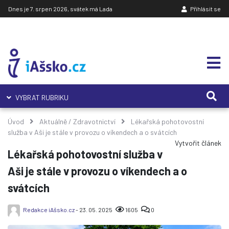
Dnes je 7. srpen 2026, svátek má Lada
Přihlásit se
VYBRAT RUBRIKU
Úvod
Aktuálně
/
Zdravotnictví
Lékařská pohotovostní
služba v Aši je stále v provozu o víkendech a o svátcích
Vytvořit článek
Lékařská pohotovostní služba v
Aši je stále v provozu o víkendech a o
svátcích
Redakce iAšsko.cz
- 23. 05. 2025
1605
0