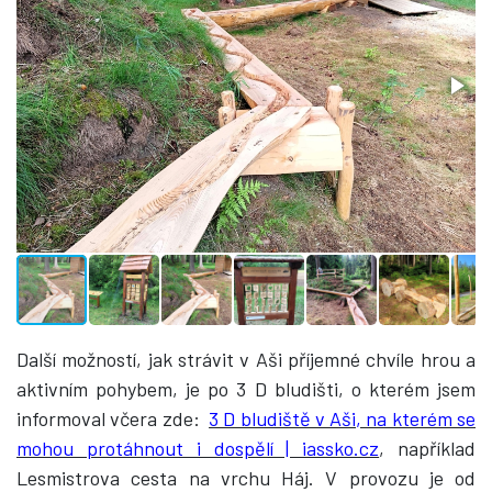
Další možností, jak strávit v Aši příjemné chvíle hrou a
aktivním pohybem, je po 3 D bludišti, o kterém jsem
informoval včera zde:
3 D bludiště v Aši, na kterém se
mohou protáhnout i dospělí | iassko.cz
, například
Lesmistrova cesta na vrchu Háj. V provozu je od