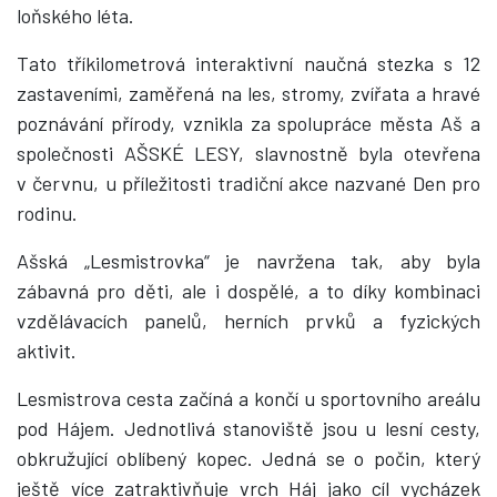
loňského léta.
Tato
tříkilometrová interaktivní naučná stezka s 12
zastaveními, zaměřená na les, stromy, zvířata a hravé
poznávání přírody, vznikla za spolupráce města Aš a
společnosti AŠSKÉ LESY, slavnostně byla otevřena
v červnu, u příležitosti tradiční akce nazvané Den pro
rodinu.
Ašská „Lesmistrovka“ je navržena tak, aby byla
zábavná pro děti, ale i dospělé, a to díky kombinaci
vzdělávacích panelů, herních prvků a fyzických
aktivit.
Lesmistrova cesta začíná a končí u sportovního areálu
pod Hájem. Jednotlivá stanoviště jsou u lesní cesty,
obkružující oblíbený kopec. Jedná se o počin, který
ještě více zatraktivňuje vrch Háj jako cíl vycházek