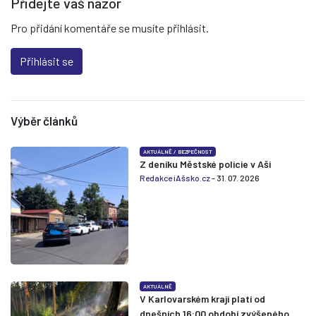
Přidejte váš názor
Pro přidání komentáře se musíte přihlásit.
Přihlásit se
Výběr článků
AKTUÁLNĚ
/
BEZPEČNOST
Z deníku Městské policie v Aši
Redakce iAšsko.cz
- 31. 07. 2026
AKTUÁLNĚ
V Karlovarském kraji platí od
dnešních 16:00 období zvýšeného