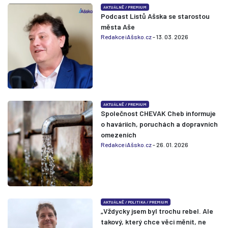
AKTUÁLNĚ
/
PREMIUM
Podcast Listů Ašska se starostou
města Aše
Redakce iAšsko.cz
- 13. 03. 2026
AKTUÁLNĚ
/
PREMIUM
Společnost CHEVAK Cheb informuje
o haváriích, poruchách a dopravních
omezeních
Redakce iAšsko.cz
- 26. 01. 2026
AKTUÁLNĚ
/
POLITIKA
/
PREMIUM
„Vždycky jsem byl trochu rebel. Ale
takový, který chce věci měnit, ne