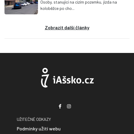
Osoby, stanující na cizím pozemku, jízda na
koloběžce po cho...
Zobrazit další články
UŽITEČNÉ ODKAZY
Podmínky užití webu