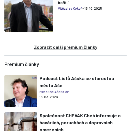
bořit.“
Vítězslav Kokoř
- 15. 10. 2025
Zobrazit další premium články
Premium články
Podcast Listů Ašska se starostou
města Aše
Redakce iAšsko.cz
13. 03. 2026
Společnost CHEVAK Cheb informuje o
haváriích, poruchách a dopravních
omezeních