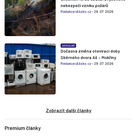
nebezpečí vzniku požárů
Redakce iAšsko.cz
- 29. 07. 2026
AKTUÁLNĚ
Dočasná změna otevírací doby
Sběrného dvora Aš – Mokřiny
Redakce iAšsko.cz
- 29. 07. 2026
Zobrazit další články
Premium články