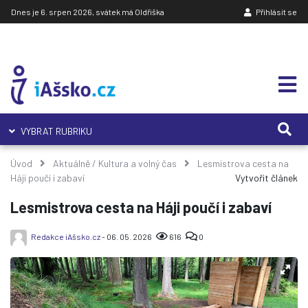
Dnes je 6. srpen 2026, svátek má Oldřiška
Přihlásit se
VYBRAT RUBRIKU
Úvod
Aktuálně
/
Kultura a volný čas
Lesmistrova cesta na
Háji poučí i zabaví
Vytvořit článek
Lesmistrova cesta na Háji poučí i zabaví
Redakce iAšsko.cz
- 06. 05. 2026
616
0