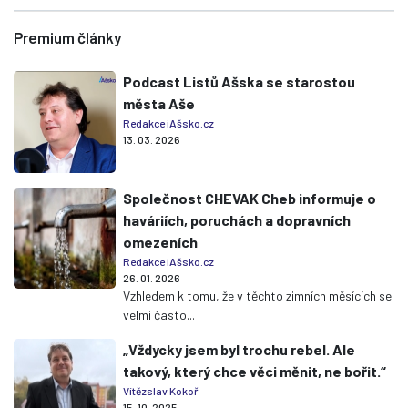
Premium články
Podcast Listů Ašska se starostou
města Aše
Redakce iAšsko.cz
13. 03. 2026
Společnost CHEVAK Cheb informuje o
haváriích, poruchách a dopravních
omezeních
Redakce iAšsko.cz
26. 01. 2026
Vzhledem k tomu, že v těchto zimních měsících se
velmi často...
„Vždycky jsem byl trochu rebel. Ale
takový, který chce věci měnit, ne bořit.“
Vítězslav Kokoř
15. 10. 2025