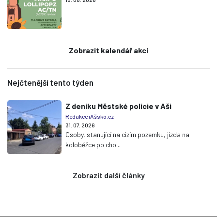
Zobrazit kalendář akcí
Nejčtenější tento týden
Z deníku Městské policie v Aši
Redakce iAšsko.cz
31. 07. 2026
Osoby, stanující na cizím pozemku, jízda na
koloběžce po cho...
Zobrazit další články