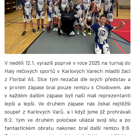
V neděli 12.1. vyrazili poprvé v roce 2025 na turnaj do
Haly míčových sportů v Karlových Varech mladší žáci
z Florbal Aš. Sice tým nezačal dle svých představ a
v prvním zápase bral pouze remízu s Chodovem, ale
v každém dalším zápase byli naši malí reprezentanti
lepší a lepší. Ve druhém zápase nás čekal nejtěžší
soupeř z Karlových Varů, a i když jsme již prohrávali
6:2, tým ve druhém poločase ukázal svojí sílu a po
fantastickém obratu nakonec bral další remízu 8:8.