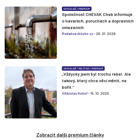
AKTUÁLNĚ
/
PREMIUM
Společnost CHEVAK Cheb informuje
o haváriích, poruchách a dopravních
omezeních
Redakce iAšsko.cz
- 26. 01. 2026
AKTUÁLNĚ
/
POLITIKA
/
PREMIUM
„Vždycky jsem byl trochu rebel. Ale
takový, který chce věci měnit, ne
bořit.“
Vítězslav Kokoř
- 15. 10. 2025
Zobrazit další premium články