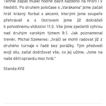
Tenhle zápas musel hodně bavit každého na hřišti i v
hledišti. Po druhém poločase s „Varákama“ jsme začali
hrát krásný florbal s akcemi, kterými jsme soupeře
přehrávali a s Ostrovem jsme již dokráčeli
k pohodlnému vítězství 11:2. Vše jsme zpečetili výhrou
nad druhým varským týmem 9:1. Jak poznamenal
trenér, Michal Szekeres: „hráči se mohli radovat již z
druhého turnaje v řadě bez porážky. Tým předvedl
svoji sílu, začal dodržovat vše, co jej učíme. Jsme na
naše děti opravdu moc hrdí.“
Standa Kříž