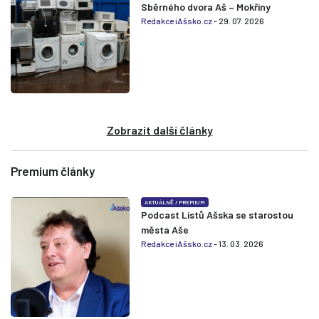
Sběrného dvora Aš – Mokřiny
Redakce iAšsko.cz
- 29. 07. 2026
Zobrazit další články
Premium články
AKTUÁLNĚ
/
PREMIUM
Podcast Listů Ašska se starostou
města Aše
Redakce iAšsko.cz
- 13. 03. 2026