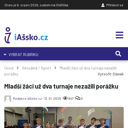
Dnes je 6. srpen 2026, svátek má Oldřiška
Přihlásit se
VYBRAT RUBRIKU
Úvod
Aktuálně
/
Sport
Mladší žáci už dva turnaje nezažili
porážku
Vytvořit článek
Mladší žáci už dva turnaje nezažili porážku
Redakce iAšsko.cz
- 13. 01. 2025
847
0