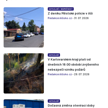
AKTUÁLNĚ
/
BEZPEČNOST
Z deníku Městské policie v Aši
Redakce iAšsko.cz
- 31. 07. 2026
AKTUÁLNĚ
V Karlovarském kraji platí od
dnešních 16:00 období zvýšeného
nebezpečí vzniku požárů
Redakce iAšsko.cz
- 29. 07. 2026
AKTUÁLNĚ
Dočasná změna otevírací doby