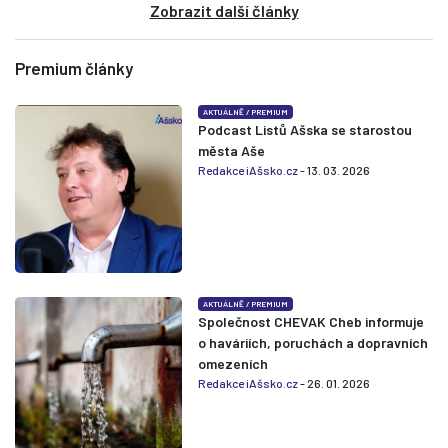
Zobrazit další články
Premium články
AKTUÁLNĚ
/
PREMIUM
Podcast Listů Ašska se starostou
města Aše
Redakce iAšsko.cz
- 13. 03. 2026
AKTUÁLNĚ
/
PREMIUM
Společnost CHEVAK Cheb informuje
o haváriích, poruchách a dopravních
omezeních
Redakce iAšsko.cz
- 26. 01. 2026