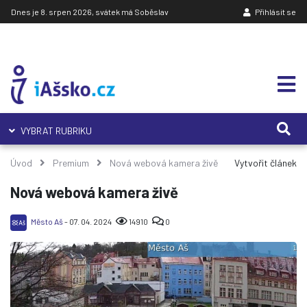
Dnes je 8. srpen 2026, svátek má Soběslav
Přihlásit se
VYBRAT RUBRIKU
Úvod
Premium
Nová webová kamera živě
Vytvořit článek
Nová webová kamera živě
Město Aš
- 07. 04. 2024
14910
0