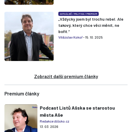
AKTUÁLNĚ
/
POLITIKA
/
PREMIUM
„Vždycky jsem byl trochu rebel. Ale
takový, který chce věci měnit, ne
bořit.“
Vítězslav Kokoř
- 15. 10. 2025
Zobrazit další premium články
Premium články
Podcast Listů Ašska se starostou
města Aše
Redakce iAšsko.cz
13. 03. 2026