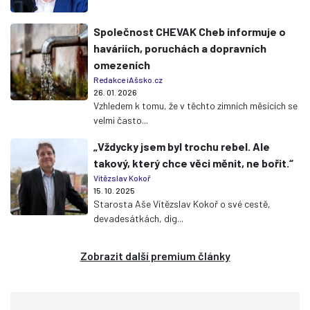
Společnost CHEVAK Cheb informuje o
haváriích, poruchách a dopravních
omezeních
Redakce iAšsko.cz
26. 01. 2026
Vzhledem k tomu, že v těchto zimních měsících se
velmi často...
„Vždycky jsem byl trochu rebel. Ale
takový, který chce věci měnit, ne bořit.“
Vítězslav Kokoř
15. 10. 2025
Starosta Aše Vítězslav Kokoř o své cestě,
devadesátkách, dig...
Zobrazit další premium články