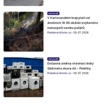
AKTUÁLNĚ
V Karlovarském kraji platí od
dnešních 16:00 období zvýšeného
nebezpečí vzniku požárů
Redakce iAšsko.cz
- 29. 07. 2026
AKTUÁLNĚ
Dočasná změna otevírací doby
Sběrného dvora Aš – Mokřiny
Redakce iAšsko.cz
- 29. 07. 2026