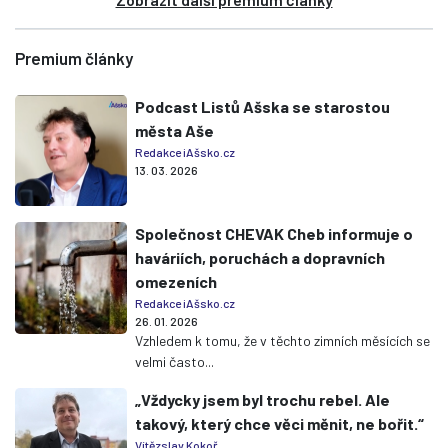
Premium články
Podcast Listů Ašska se starostou
města Aše
Redakce iAšsko.cz
13. 03. 2026
Společnost CHEVAK Cheb informuje o
haváriích, poruchách a dopravních
omezeních
Redakce iAšsko.cz
26. 01. 2026
Vzhledem k tomu, že v těchto zimních měsících se
velmi často...
„Vždycky jsem byl trochu rebel. Ale
takový, který chce věci měnit, ne bořit.“
Vítězslav Kokoř