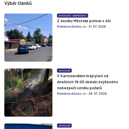
Výběr článků
AKTUÁLNĚ
/
BEZPEČNOST
Z deníku Městské policie v Aši
Redakce iAšsko.cz
- 31. 07. 2026
AKTUÁLNĚ
V Karlovarském kraji platí od
dnešních 16:00 období zvýšeného
nebezpečí vzniku požárů
Redakce iAšsko.cz
- 29. 07. 2026
AKTUÁLNĚ