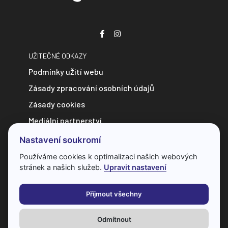
UŽITEČNÉ ODKAZY
Podmínky užití webu
Zásady zpracování osobních údajů
Zásady cookies
Mediální partnerství
Zpravodajství do e-mailu
Nastavení soukromí
Kontakt
Používáme cookies k optimalizaci našich webových
stránek a našich služeb.
Upravit nastavení
Veškerý obsah webu je chráněn autorským zákonem a bez
předchozí dohody s provozovatelem ho nelze jakkoliv
Příjmout všechny
kopírovat.
Odmítnout