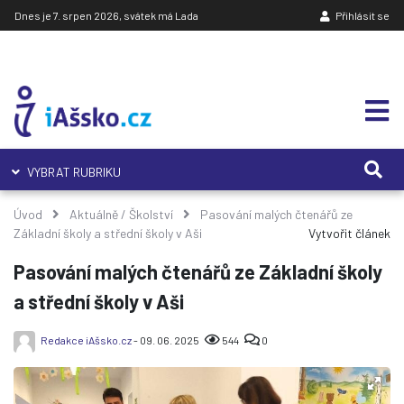
Dnes je 7. srpen 2026, svátek má Lada
Přihlásit se
VYBRAT RUBRIKU
Úvod
Aktuálně
/
Školství
Pasování malých čtenářů ze
Základní školy a střední školy v Aši
Vytvořit článek
Pasování malých čtenářů ze Základní školy
a střední školy v Aši
Redakce iAšsko.cz
- 09. 06. 2025
544
0