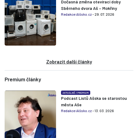
Dočasná změna otevírací doby
Sběrného dvora Aš – Mokřiny
Redakce iAšsko.cz
- 29. 07. 2026
Zobrazit další články
Premium články
AKTUÁLNĚ
/
PREMIUM
Podcast Listů Ašska se starostou
města Aše
Redakce iAšsko.cz
- 13. 03. 2026