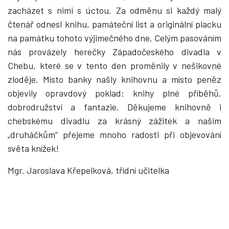
zacházet s nimi s úctou. Za odměnu si každý malý
čtenář odnesl knihu, památeční list a originální placku
na památku tohoto výjimečného dne. Celým pasováním
nás provázely herečky Západočeského divadla v
Chebu, které se v tento den proměnily v nešikovné
zloděje. Místo banky našly knihovnu a místo peněz
objevily opravdový poklad: knihy plné příběhů,
dobrodružství a fantazie. Děkujeme knihovně i
chebskému divadlu za krásný zážitek a našim
„druháčkům“ přejeme mnoho radosti při objevování
světa knížek!
Mgr. Jaroslava Křepelková, třídní učitelka