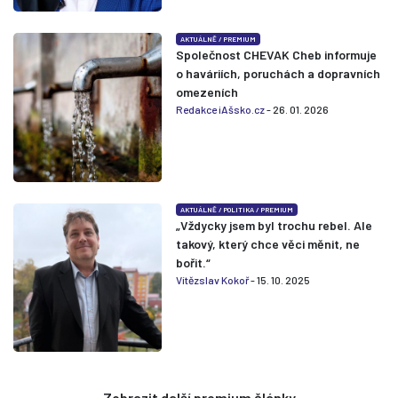
AKTUÁLNĚ
/
PREMIUM
Společnost CHEVAK Cheb informuje
o haváriích, poruchách a dopravních
omezeních
Redakce iAšsko.cz
- 26. 01. 2026
AKTUÁLNĚ
/
POLITIKA
/
PREMIUM
„Vždycky jsem byl trochu rebel. Ale
takový, který chce věci měnit, ne
bořit.“
Vítězslav Kokoř
- 15. 10. 2025
Zobrazit další premium články