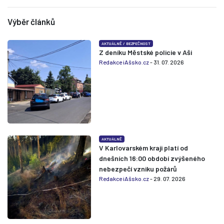
Výběr článků
AKTUÁLNĚ
/
BEZPEČNOST
Z deníku Městské policie v Aši
Redakce iAšsko.cz
- 31. 07. 2026
AKTUÁLNĚ
V Karlovarském kraji platí od
dnešních 16:00 období zvýšeného
nebezpečí vzniku požárů
Redakce iAšsko.cz
- 29. 07. 2026