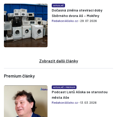
AKTUÁLNĚ
Dočasná změna otevírací doby
Sběrného dvora Aš – Mokřiny
Redakce iAšsko.cz
- 29. 07. 2026
Zobrazit další články
Premium články
AKTUÁLNĚ
/
PREMIUM
Podcast Listů Ašska se starostou
města Aše
Redakce iAšsko.cz
- 13. 03. 2026