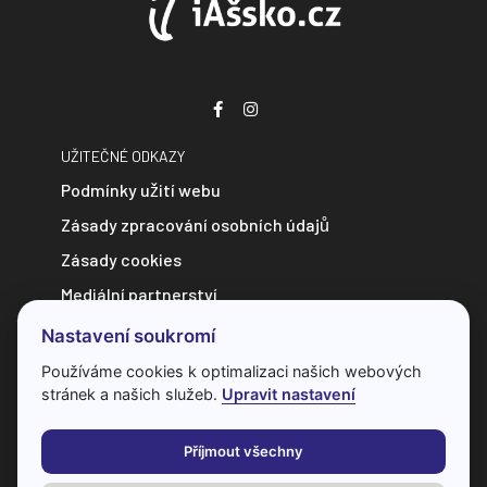
UŽITEČNÉ ODKAZY
Podmínky užití webu
Zásady zpracování osobních údajů
Zásady cookies
Mediální partnerství
Zpravodajství do e-mailu
Nastavení soukromí
Kontakt
Používáme cookies k optimalizaci našich webových
stránek a našich služeb.
Upravit nastavení
Veškerý obsah webu je chráněn autorským zákonem a bez
předchozí dohody s provozovatelem ho nelze jakkoliv
Příjmout všechny
kopírovat.