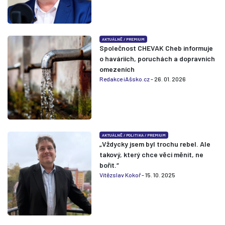
AKTUÁLNĚ
/
PREMIUM
Společnost CHEVAK Cheb informuje
o haváriích, poruchách a dopravních
omezeních
Redakce iAšsko.cz
- 26. 01. 2026
AKTUÁLNĚ
/
POLITIKA
/
PREMIUM
„Vždycky jsem byl trochu rebel. Ale
takový, který chce věci měnit, ne
bořit.“
Vítězslav Kokoř
- 15. 10. 2025