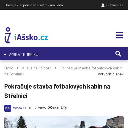
Dnes je 7. srpen 2026, svátek má Lada
Přihlásit se
VYBRAT RUBRIKU
Úvod
Aktuálně
/
Sport
Pokračuje stavba fotbalových kabin
na Střelnici
Vytvořit článek
Pokračuje stavba fotbalových kabin na
Střelnici
Město Aš
- 11. 02. 2025
850
0