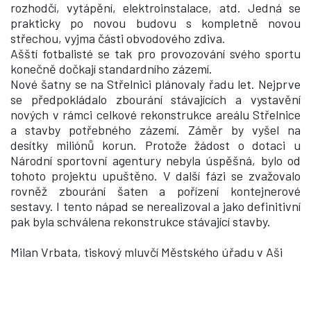
rozhodčí, vytápění, elektroinstalace, atd. Jedná se
prakticky po novou budovu s kompletně novou
střechou, vyjma části obvodového zdiva.
Ašští fotbalisté se tak pro provozování svého sportu
konečně dočkají standardního zázemí.
Nové šatny se na Střelnici plánovaly řadu let. Nejprve
se předpokládalo zbourání stávajících a vystavění
nových v rámci celkové rekonstrukce areálu Střelnice
a stavby potřebného zázemí. Záměr by vyšel na
desítky miliónů korun. Protože žádost o dotaci u
Národní sportovní agentury nebyla úspěšná, bylo od
tohoto projektu upuštěno. V další fázi se zvažovalo
rovněž zbourání šaten a pořízení kontejnerové
sestavy. I tento nápad se nerealizoval a jako definitivní
pak byla schválena rekonstrukce stávající stavby.
Milan Vrbata, tiskový mluvčí Městského úřadu v Aši