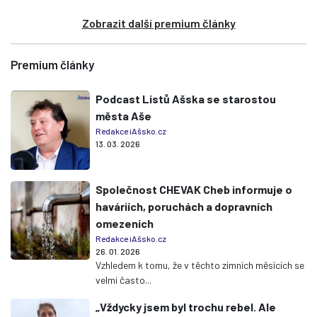
Zobrazit další premium články
Premium články
Podcast Listů Ašska se starostou
města Aše
Redakce iAšsko.cz
13. 03. 2026
Společnost CHEVAK Cheb informuje o
haváriích, poruchách a dopravních
omezeních
Redakce iAšsko.cz
26. 01. 2026
Vzhledem k tomu, že v těchto zimních měsících se
velmi často...
„Vždycky jsem byl trochu rebel. Ale