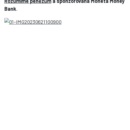
Rozumíme penězům
a sponzorována Moneta Money
Bank
.