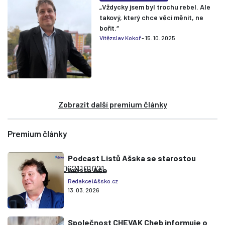
„Vždycky jsem byl trochu rebel. Ale
takový, který chce věci měnit, ne
bořit.“
Vítězslav Kokoř
- 15. 10. 2025
Zobrazit další premium články
Premium články
Podcast Listů Ašska se starostou
města Aše
Redakce iAšsko.cz
13. 03. 2026
Společnost CHEVAK Cheb informuje o