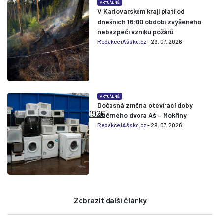
AKTUÁLNĚ
V Karlovarském kraji platí od
dnešních 16:00 období zvýšeného
nebezpečí vzniku požárů
Redakce iAšsko.cz
- 29. 07. 2026
AKTUÁLNĚ
Dočasná změna otevírací doby
Sběrného dvora Aš – Mokřiny
Redakce iAšsko.cz
- 29. 07. 2026
Zobrazit další články