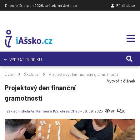
Dnes je 10. srpen 2026, svátek má Vavřinec
Přihlásit se
VYBRAT RUBRIKU
Úvod
Školství
Projektový den finanční gramotnosti
Vytvořit článek
Projektový den finanční
gramotnosti
Základní škola Aš, Kamenná 152, okres Cheb
- 06. 09. 2023
911
0