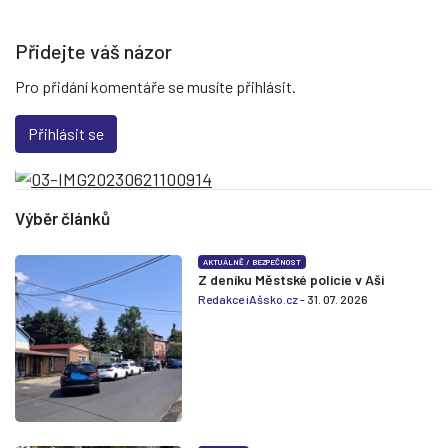
Přidejte váš názor
Pro přidání komentáře se musíte přihlásit.
Přihlásit se
Výběr článků
AKTUÁLNĚ
/
BEZPEČNOST
Z deníku Městské policie v Aši
Redakce iAšsko.cz
- 31. 07. 2026