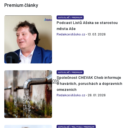
Premium články
AKTUÁLNĚ
/
PREMIUM
Podcast Listů Ašska se starostou
města Aše
Redakce iAšsko.cz
- 13. 03. 2026
AKTUÁLNĚ
/
PREMIUM
Společnost CHEVAK Cheb informuje
o haváriích, poruchách a dopravních
omezeních
Redakce iAšsko.cz
- 26. 01. 2026
AKTUÁLNĚ
/
POLITIKA
/
PREMIUM