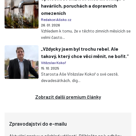
haváriích, poruchách a dopravních
omezeních
Redakce iAšsko.cz
26. 01. 2026
Vzhledem k tomu, že v těchto zimních měsících se
velmi často...
„Vždycky jsem byl trochu rebel. Ale
takový, který chce věci měnit, ne bořit.“
Vítězslav Kokoř
15. 10. 2025
Starosta Aše Vítězslav Kokoř o své cestě,
devadesátkách, dig...
Zobrazit další premium články
Zpravodajství do e-mailu
Aktuální zprávy a přehled událostí. Přihlašte se k odběru