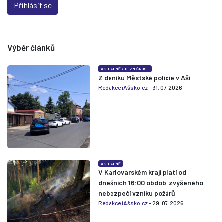
Přihlásit se
Výběr článků
AKTUÁLNĚ
/
BEZPEČNOST
Z deníku Městské policie v Aši
Redakce iAšsko.cz
- 31. 07. 2026
AKTUÁLNĚ
V Karlovarském kraji platí od
dnešních 16:00 období zvýšeného
nebezpečí vzniku požárů
Redakce iAšsko.cz
- 29. 07. 2026