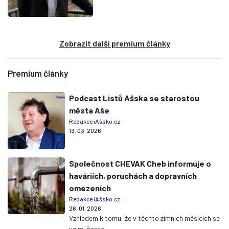
Zobrazit další premium články
Premium články
Podcast Listů Ašska se starostou
města Aše
Redakce iAšsko.cz
13. 03. 2026
Společnost CHEVAK Cheb informuje o
haváriích, poruchách a dopravních
omezeních
Redakce iAšsko.cz
26. 01. 2026
Vzhledem k tomu, že v těchto zimních měsících se
velmi často...