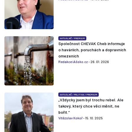
AKTUÁLNĚ
/
PREMIUM
Společnost CHEVAK Cheb informuje
o haváriích, poruchách a dopravních
omezeních
Redakce iAšsko.cz
- 26. 01. 2026
AKTUÁLNĚ
/
POLITIKA
/
PREMIUM
„Vždycky jsem byl trochu rebel. Ale
takový, který chce věci měnit, ne
bořit.“
Vítězslav Kokoř
- 15. 10. 2025