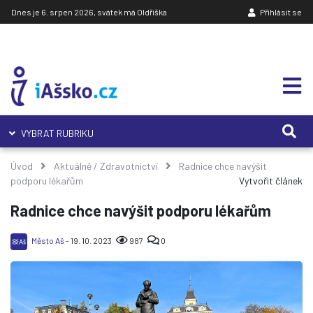
Dnes je 6. srpen 2026, svátek má Oldřiška
Přihlásit se
VYBRAT RUBRIKU
Úvod
Aktuálně
/
Zdravotnictví
Radnice chce navýšit
podporu lékařům
Vytvořit článek
Radnice chce navýšit podporu lékařům
Město Aš
- 19. 10. 2023
987
0