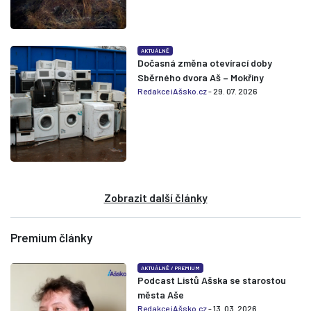
AKTUÁLNĚ
Dočasná změna otevírací doby
Sběrného dvora Aš – Mokřiny
Redakce iAšsko.cz
- 29. 07. 2026
Zobrazit další články
Premium články
AKTUÁLNĚ
/
PREMIUM
Podcast Listů Ašska se starostou
města Aše
Redakce iAšsko.cz
- 13. 03. 2026