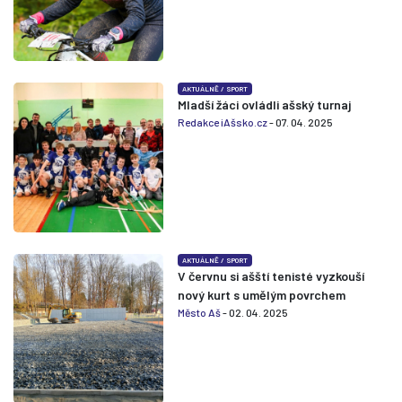
AKTUÁLNĚ
/
SPORT
Mladší žáci ovládli ašský turnaj
Redakce iAšsko.cz
- 07. 04. 2025
AKTUÁLNĚ
/
SPORT
V červnu si ašští tenisté vyzkouší
nový kurt s umělým povrchem
Město Aš
- 02. 04. 2025