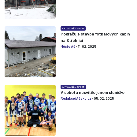
AKTUÁLNĚ
/
SPORT
Pokračuje stavba fotbalových kabin
na Střelnici
Město Aš
- 11. 02. 2025
AKTUÁLNĚ
/
SPORT
V sobotu nesvítilo jenom sluníčko
Redakce iAšsko.cz
- 05. 02. 2025