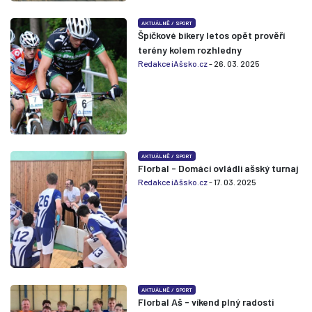
AKTUÁLNĚ
/
SPORT
Špičkové bikery letos opět prověří
terény kolem rozhledny
Redakce iAšsko.cz
- 26. 03. 2025
AKTUÁLNĚ
/
SPORT
Florbal - Domácí ovládli ašský turnaj
Redakce iAšsko.cz
- 17. 03. 2025
AKTUÁLNĚ
/
SPORT
Florbal Aš - víkend plný radosti