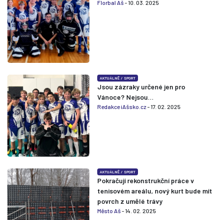
Florbal Aš
- 10. 03. 2025
AKTUÁLNĚ
/
SPORT
Jsou zázraky určené jen pro
Vánoce? Nejsou…
Redakce iAšsko.cz
- 17. 02. 2025
AKTUÁLNĚ
/
SPORT
Pokračují rekonstrukční práce v
tenisovém areálu, nový kurt bude mít
povrch z umělé trávy
Město Aš
- 14. 02. 2025