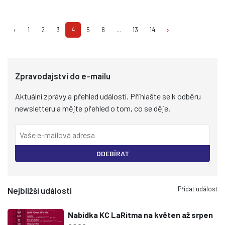
‹
1
2
3
4
5
6
...
13
14
›
Zpravodajství do e-mailu
Aktuální zprávy a přehled událostí. Přihlašte se k odběru
newsletteru a mějte přehled o tom, co se děje.
ODEBÍRAT
Přidat událost
Nejbližší události
Nabídka KC LaRitma na květen až srpen