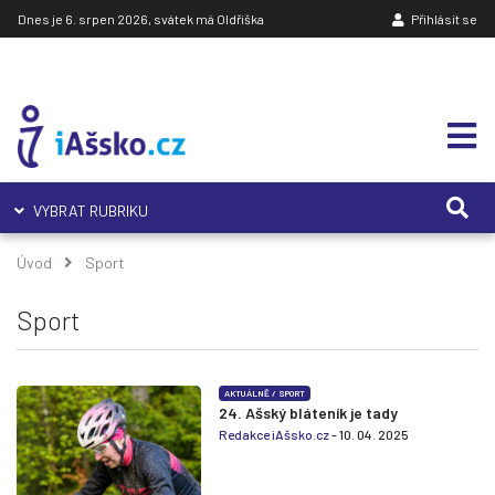
Dnes je 6. srpen 2026, svátek má Oldřiška
Přihlásit se
VYBRAT RUBRIKU
Úvod
Sport
Sport
AKTUÁLNĚ
/
SPORT
24. Ašský bláteník je tady
Redakce iAšsko.cz
- 10. 04. 2025