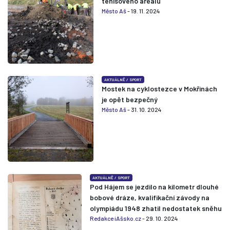
tenisového areálu
Město Aš
- 19. 11. 2024
AKTUÁLNĚ
/
SPORT
Mostek na cyklostezce v Mokřinách
je opět bezpečný
Město Aš
- 31. 10. 2024
AKTUÁLNĚ
/
SPORT
Pod Hájem se jezdilo na kilometr dlouhé
bobové dráze, kvalifikační závody na
olympiádu 1948 zhatil nedostatek sněhu
Redakce iAšsko.cz
- 29. 10. 2024