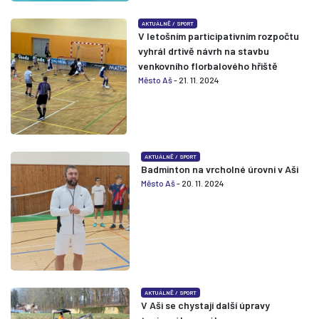
AKTUÁLNĚ
/
SPORT
V letošním participativním rozpočtu
vyhrál drtivě návrh na stavbu
venkovního florbalového hřiště
Město Aš
- 21. 11. 2024
AKTUÁLNĚ
/
SPORT
Badminton na vrcholné úrovni v Aši
Město Aš
- 20. 11. 2024
AKTUÁLNĚ
/
SPORT
V Aši se chystají další úpravy