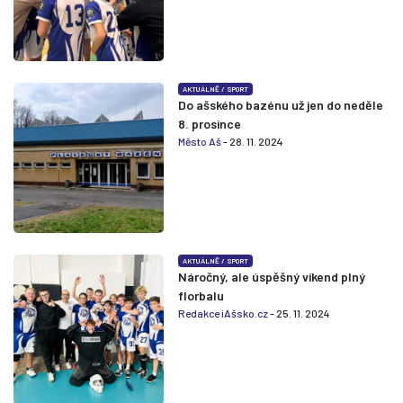
AKTUÁLNĚ
/
SPORT
Do ašského bazénu už jen do neděle
8. prosince
Město Aš
- 28. 11. 2024
AKTUÁLNĚ
/
SPORT
Náročný, ale úspěšný víkend plný
florbalu
Redakce iAšsko.cz
- 25. 11. 2024