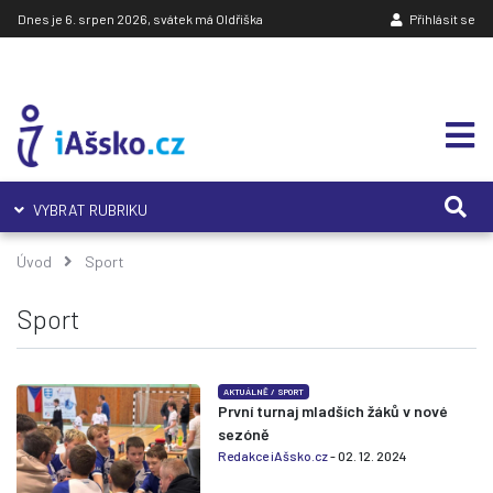
Dnes je 6. srpen 2026, svátek má Oldřiška
Přihlásit se
VYBRAT RUBRIKU
Úvod
Sport
Sport
AKTUÁLNĚ
/
SPORT
První turnaj mladších žáků v nové
sezóně
Redakce iAšsko.cz
- 02. 12. 2024