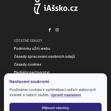
UŽITEČNÉ ODKAZY
Podmínky užití webu
Zásady zpracování osobních údajů
Zásady cookies
Mediální partnerství
Zpravodajství do e-mailu
Nastavení soukromí
Kontakt
Používáme cookies k optimalizaci našich webových
stránek a našich služeb.
Upravit nastavení
Veškerý obsah webu je chráněn autorským zákonem a bez
předchozí dohody s provozovatelem ho nelze jakkoliv
Příjmout všechny