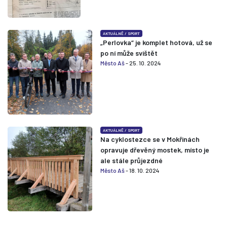
AKTUÁLNĚ
/
SPORT
„Perlovka“ je komplet hotová, už se
po ní může svištět
Město Aš
- 25. 10. 2024
AKTUÁLNĚ
/
SPORT
Na cyklostezce se v Mokřinách
opravuje dřevěný mostek, místo je
ale stále průjezdné
Město Aš
- 18. 10. 2024