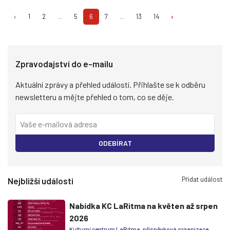
‹
1
2
...
5
6
7
...
13
14
›
Zpravodajství do e-mailu
Aktuální zprávy a přehled událostí. Přihlašte se k odběru
newsletteru a mějte přehled o tom, co se děje.
ODEBÍRAT
Přidat událost
Nejbližší události
Nabídka KC LaRitma na květen až srpen
2026
Kulturní centrum LaRitma, příspěvková organizace