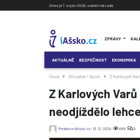
Dnes je 7. srpen 2026, svátek má Lada
ZPRÁVY
KAL
AKTUÁLNĚ
BEZPEČNOST
EKONOMIKA
Úvod
Aktuálně
/
Sport
Z Karlových Varů
Z Karlových Varů
neodjíždělo lehc
Redakce iAšsko.cz
- 10. 12. 2024
689
0