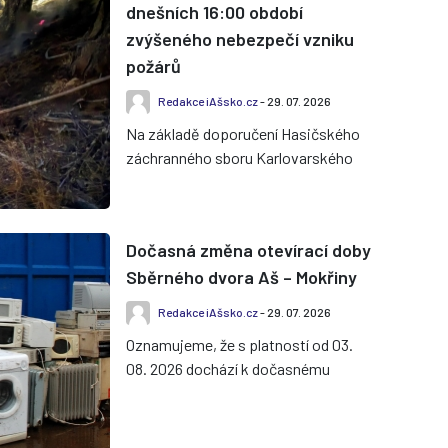
dnešních 16:00 období
zvýšeného nebezpečí vzniku
požárů
Redakce iAšsko.cz
- 29. 07. 2026
Na základě doporučení Hasičského
záchranného sboru Karlovarského
kraje vyhlásil hejtman Karlovarského
kraje období zvýšeného nebez...
Dočasná změna otevírací doby
Sběrného dvora Aš – Mokřiny
Redakce iAšsko.cz
- 29. 07. 2026
Oznamujeme, že s platností od 03.
08. 2026 dochází k dočasnému
omezení provozní doby Sběrného
dvora v Aši – Mokřinách. Tento
režim...