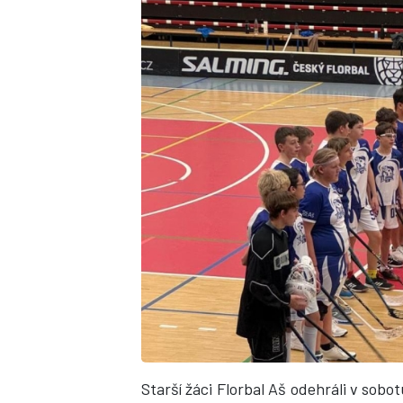
Starší žáci Florbal Aš odehráli v sobo