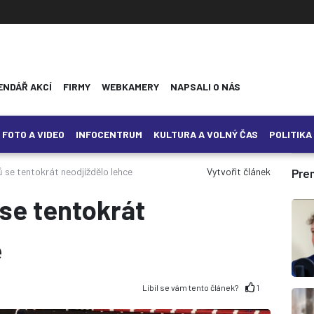
ENDÁŘ AKCÍ
FIRMY
WEBKAMERY
NAPSALI O NÁS
FOTO A VIDEO
INFOCENTRUM
KULTURA A VOLNÝ ČAS
POLITIKA
 se tentokrát neodjíždělo lehce
Vytvořit článek
Pre
 se tentokrát
e
Líbil se vám tento článek?
1