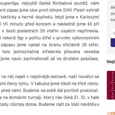
superliga, nejvyšší česká florbalová soutěž, nám
Ak
První zápas jsme sice proti silným SVKI Plzeň vyhráli
se
li takticky a herně dopředu, když jsme s Karlovými
to
gól tři minuty před koncem a následně jsme šli při
 v šesti posledních 20 vteřin úspěch nepřinesla.
li rekord ligy v počtu střel v prvním výkonnostním
zápasu jsme vyslali na bránu oficiálně 29 střel,
 tato jednoznačná střelecká převaha nevedla
u jsme navíc zachraňovali až ve druhém poločase.
Nejb
na něj nejeli v nejsilnější sestavě, naši nováčci se
mi členy týmu. V tabulce jsme klesli na třetí místo,
 před námi. Budeme na sobě dál poctivě pracovat,
 na domácím turnaji, který nás čeká 21. 12. v hale
 body zůstaly doma. Budeme rádi za Vaši návštěvu