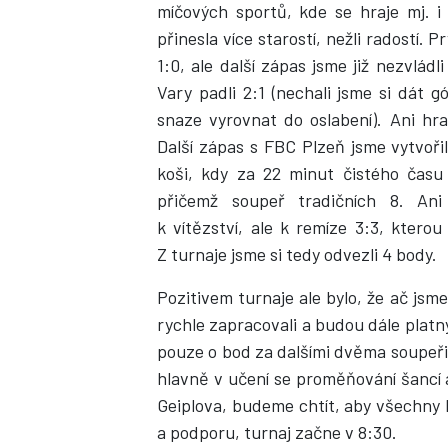
míčových sportů, kde se hraje mj. i 
přinesla více starostí, nežli radostí. 
1:0, ale další zápas jsme již nezvlád
Vary padli 2:1 (nechali jsme si dát 
snaze vyrovnat do oslabení). Ani hra
Další zápas s FBC Plzeň jsme vytvoři
koši, kdy za 22 minut čistého času 
přičemž soupeř tradičních 8. Ani
k vítězství, ale k remíze 3:3, ktero
Z turnaje jsme si tedy odvezli 4 body.
Pozitivem turnaje ale bylo, že ač jsme 
rychle zapracovali a budou dále platný
pouze o bod za dalšími dvěma soupeři
hlavně v učení se proměňování šancí a
Geiplova, budeme chtít, aby všechny
a podporu, turnaj začne v 8:30.