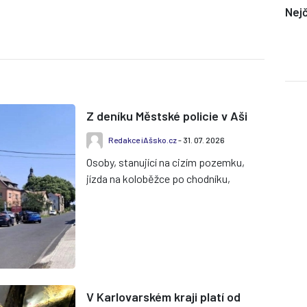
Nejč
Z deníku Městské policie v Aši
Redakce iAšsko.cz
- 31. 07. 2026
Osoby, stanující na cizím pozemku,
jízda na koloběžce po chodníku,
blokování komunikace autem ve
frontě u čerpací stanice, hluční...
V Karlovarském kraji platí od