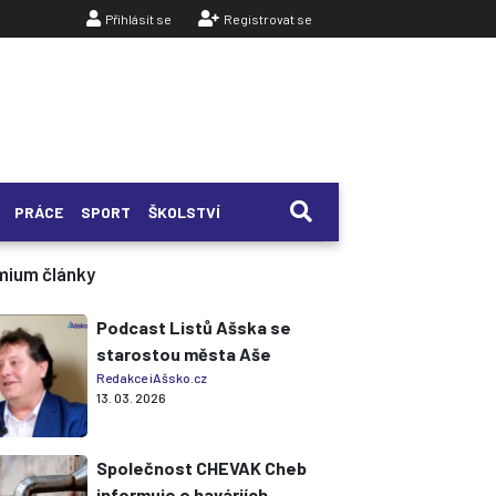
Přihlásit se
Registrovat se
PRÁCE
SPORT
ŠKOLSTVÍ
mium články
Podcast Listů Ašska se
starostou města Aše
Redakce iAšsko.cz
13. 03. 2026
Společnost CHEVAK Cheb
informuje o haváriích,