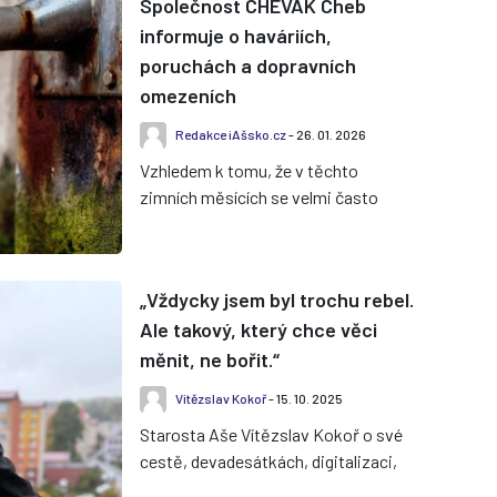
Společnost CHEVAK Cheb
informuje o haváriích,
poruchách a dopravních
omezeních
Redakce iAšsko.cz
- 26. 01. 2026
Vzhledem k tomu, že v těchto
zimních měsících se velmi často
objevují upozornění na přerušení
dodávek pitné vody v důsledku
havári...
„Vždycky jsem byl trochu rebel.
Ale takový, který chce věci
měnit, ne bořit.“
Vítězslav Kokoř
- 15. 10. 2025
Starosta Aše Vítězslav Kokoř o své
cestě, devadesátkách, digitalizaci,
sportu i o tom, proč věří, že Aš má