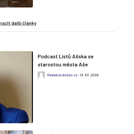
razit další články
Podcast Listů Ašska se
starostou města Aše
Redakce iAšsko.cz
- 13. 03. 2026