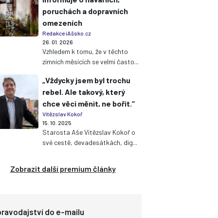
poruchách a dopravních
omezeních
Redakce iAšsko.cz
26. 01. 2026
Vzhledem k tomu, že v těchto
zimních měsících se velmi často...
„Vždycky jsem byl trochu
rebel. Ale takový, který
chce věci měnit, ne bořit.“
Vítězslav Kokoř
15. 10. 2025
Starosta Aše Vítězslav Kokoř o
své cestě, devadesátkách, dig...
Zobrazit další premium články
ravodajství do e-mailu