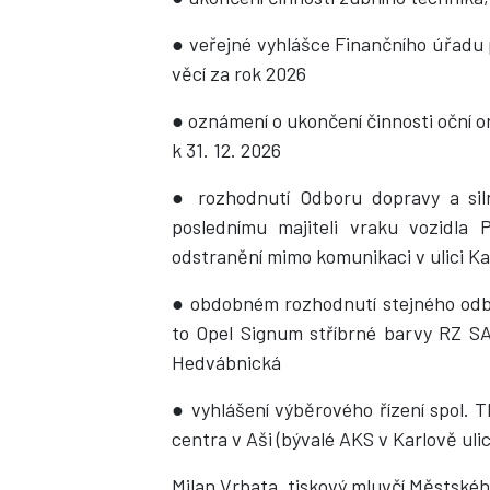
● veřejné vyhlášce Finančního úřadu p
věcí za rok 2026
● oznámení o ukončení činnosti oční 
k 31. 12. 2026
● rozhodnutí Odboru dopravy a sil
poslednímu majiteli vraku vozidla
odstranění mimo komunikaci v ulici Ka
● obdobném rozhodnutí stejného odbor
to Opel Signum stříbrné barvy RZ SA
Hedvábnická
● vyhlášení výběrového řízení spol.
centra v Aši (bývalé AKS v Karlově ulic
Milan Vrbata, tiskový mluvčí Městskéh