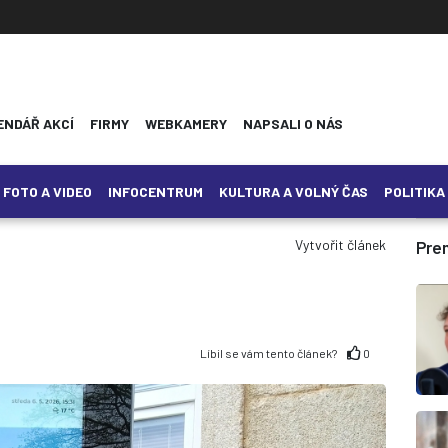
ENDÁŘ AKCÍ
FIRMY
WEBKAMERY
NAPSALI O NÁS
FOTO A VIDEO
INFOCENTRUM
KULTURA A VOLNÝ ČAS
POLITIKA
Vytvořit článek
Pre
Líbil se vám tento článek?
0