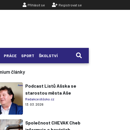
Přihlásit se
Registrovat se
PRÁCE
SPORT
ŠKOLSTVÍ
mium články
Podcast Listů Ašska se
starostou města Aše
Redakce iAšsko.cz
13. 03. 2026
Společnost CHEVAK Cheb
informuje o haváriích,