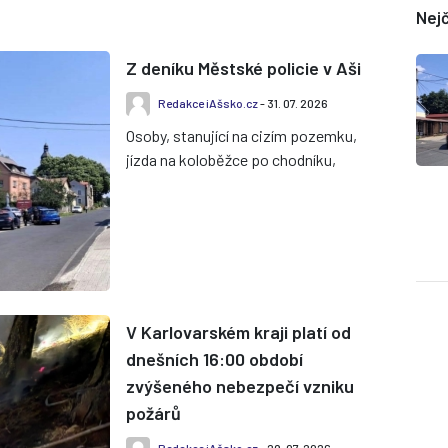
Nejč
Z deníku Městské policie v Aši
Redakce iAšsko.cz
- 31. 07. 2026
Osoby, stanující na cizím pozemku,
jízda na koloběžce po chodníku,
blokování komunikace autem ve
frontě u čerpací stanice, hluční...
V Karlovarském kraji platí od
dnešních 16:00 období
zvýšeného nebezpečí vzniku
požárů