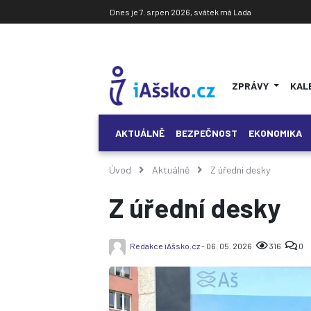
Dnes je 7. srpen 2026, svátek má Lada
ZPRÁVY
KAL
AKTUÁLNĚ
BEZPEČNOST
EKONOMIKA
Úvod
Aktuálně
Z úřední desky
Z úřední desky
Redakce iAšsko.cz
- 06. 05. 2026
316
0