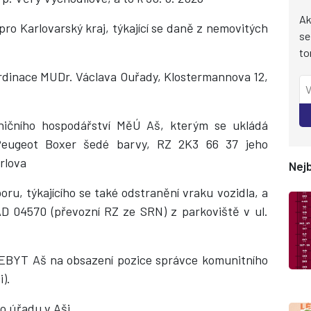
Ak
ro Karlovarský kraj, týkající se daně z nemovitých
se
to
ordinace MUDr. Václava Ouřady, Klostermannova 12,
ničního hospodářství MěÚ Aš, kterým se ukládá
 Peugeot Boxer šedé barvy, RZ 2K3 66 37 jeho
rlova
Nejb
u, týkajícího se také odstranění vraku vozidla, a
D 04570 (převozní RZ ze SRN) z parkoviště v ul.
 TEBYT Aš na obsazení pozice správce komunitního
i).
o úřadu v Aši