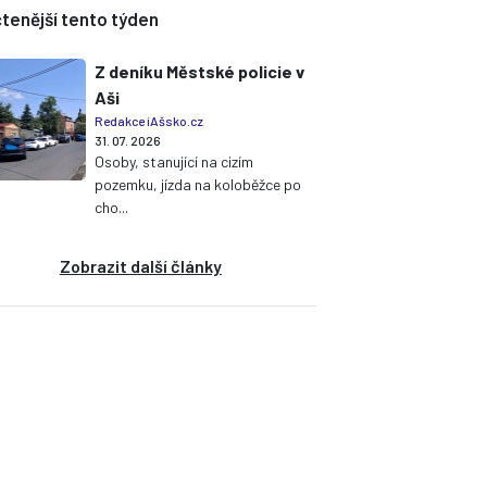
tenější tento týden
Z deníku Městské policie v
Aši
Redakce iAšsko.cz
31. 07. 2026
Osoby, stanující na cizím
pozemku, jízda na koloběžce po
cho...
Zobrazit další články