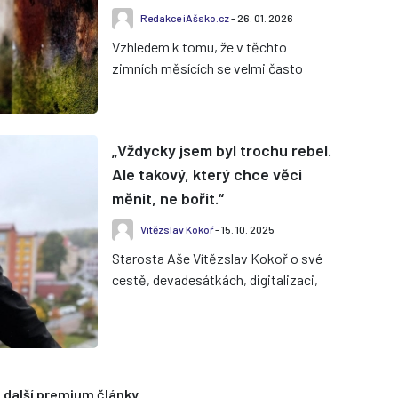
Redakce iAšsko.cz
- 26. 01. 2026
Vzhledem k tomu, že v těchto
zimních měsících se velmi často
objevují upozornění na přerušení
dodávek pitné vody v důsledku
havári...
„Vždycky jsem byl trochu rebel.
Ale takový, který chce věci
měnit, ne bořit.“
Vítězslav Kokoř
- 15. 10. 2025
Starosta Aše Vítězslav Kokoř o své
cestě, devadesátkách, digitalizaci,
sportu i o tom, proč věří, že Aš má
před sebou nejlepší rok...
 další premium články