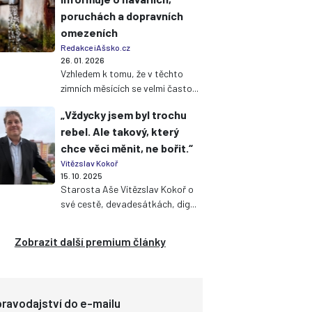
poruchách a dopravních
omezeních
Redakce iAšsko.cz
26. 01. 2026
Vzhledem k tomu, že v těchto
zimních měsících se velmi často...
„Vždycky jsem byl trochu
rebel. Ale takový, který
chce věci měnit, ne bořit.“
Vítězslav Kokoř
15. 10. 2025
Starosta Aše Vítězslav Kokoř o
své cestě, devadesátkách, dig...
Zobrazit další premium články
ravodajství do e-mailu