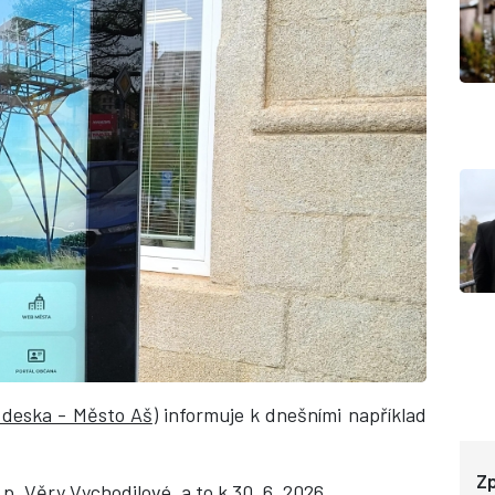
 deska - Město Aš
) informuje k dnešními například
Zp
p. Věry Vychodilové, a to k 30. 6. 2026