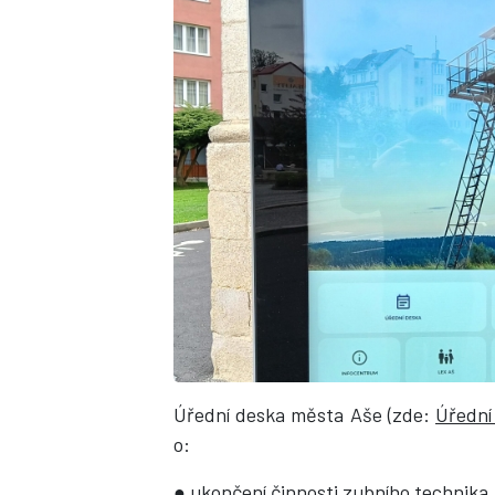
Úřední deska města Aše (zde:
Úřední
o:
● ukončení činnosti zubního technika, 