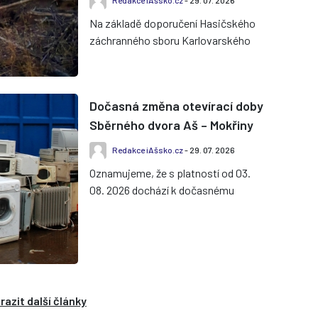
Redakce iAšsko.cz
- 29. 07. 2026
Na základě doporučení Hasičského
záchranného sboru Karlovarského
kraje vyhlásil hejtman Karlovarského
kraje období zvýšeného nebez...
Dočasná změna otevírací doby
Sběrného dvora Aš – Mokřiny
Redakce iAšsko.cz
- 29. 07. 2026
Oznamujeme, že s platností od 03.
08. 2026 dochází k dočasnému
omezení provozní doby Sběrného
dvora v Aši – Mokřinách. Tento
režim...
razit další články