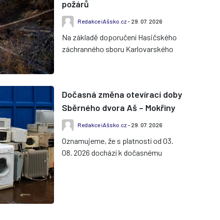
požárů
Redakce iAšsko.cz
- 29. 07. 2026
Na základě doporučení Hasičského
záchranného sboru Karlovarského
kraje vyhlásil hejtman Karlovarského
kraje období zvýšeného nebez...
Dočasná změna otevírací doby
Sběrného dvora Aš – Mokřiny
Redakce iAšsko.cz
- 29. 07. 2026
Oznamujeme, že s platností od 03.
08. 2026 dochází k dočasnému
omezení provozní doby Sběrného
dvora v Aši – Mokřinách. Tento
režim...