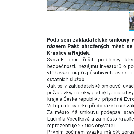
Podpisem zakladatelské smlouvy vz
názvem Pakt ohrožených měst se s
Kraslice a Nejdek.
Svazek chce řešit problémy, kte
bezpečnosti, nezájmu investorů o pod
stěhování nepřizpůsobivých osob, 
ostatních služeb.
Jak se v zakladatelské smlouvě uvád
požadavky, nároky, podněty, iniciativ
kraje a České republiky, případně Evro
Vstupu do svazku předcházelo schvále
Za město Aš smlouvu podepsal staro
Ludmila Vocelková a za město Kraslic
reprezentuje 27 tisíc obyvatel.
Prvním počinem svazku má být zorga