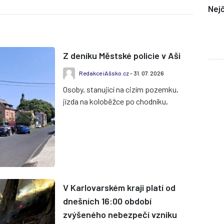
Nejč
Z deníku Městské policie v Aši
Redakce iAšsko.cz
- 31. 07. 2026
Osoby, stanující na cizím pozemku,
jízda na koloběžce po chodníku,
blokování komunikace autem ve
frontě u čerpací stanice, hluční...
V Karlovarském kraji platí od
dnešních 16:00 období
zvýšeného nebezpečí vzniku