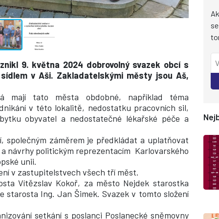
Ak
se
to
nikl 9. května 2024 dobrovolný svazek obcí s
ídlem v Aši. Zakladatelskými městy jsou Aš,
rá mají tato města obdobné, například téma
nikání v této lokalitě, nedostatku pracovních sil,
Nejb
úbytku obyvatel a nedostatečné lékařské péče a
í, společným záměrem je předkládat a uplatňovat
y a návrhy politickým reprezentacím
Karlovarského
pské unii.
ní v zastupitelstvech všech tří měst.
sta Vítězslav Kokoř, za město Nejdek starostka
e starosta Ing. Jan Šimek. Svazek v tomto složení
nizování setkání s poslanci Poslanecké sněmovny