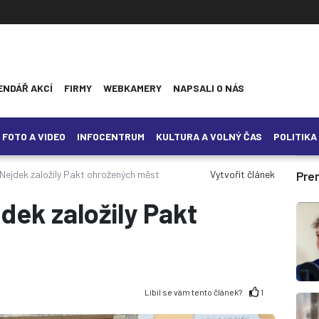
ENDÁŘ AKCÍ
FIRMY
WEBKAMERY
NAPSALI O NÁS
FOTO A VIDEO
INFOCENTRUM
KULTURA A VOLNÝ ČAS
POLITIKA
 Nejdek založily Pakt ohrožených měst
Vytvořit článek
Pre
jdek založily Pakt
Líbil se vám tento článek?
1