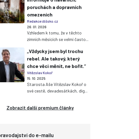
poruchách a dopravních
omezeních
Redakce iAšsko.cz
26. 01. 2026
Vzhledem k tomu, že v těchto
zimních měsících se velmi často...
„Vždycky jsem byl trochu
rebel. Ale takový, který
chce věci měnit, ne bořit.“
Vítězslav Kokoř
15. 10. 2025
Starosta Aše Vítězslav Kokoř o
své cestě, devadesátkách, dig...
Zobrazit další premium články
ravodajství do e-mailu