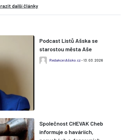
razit další články
Podcast Listů Ašska se
starostou města Aše
Redakce iAšsko.cz
- 13. 03. 2026
Společnost CHEVAK Cheb
informuje o haváriích,