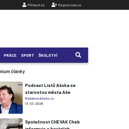
Přihlásit se
Registrovat se
PRÁCE
SPORT
ŠKOLSTVÍ
mium články
Podcast Listů Ašska se
starostou města Aše
Redakce iAšsko.cz
13. 03. 2026
Společnost CHEVAK Cheb
informuje o haváriích,