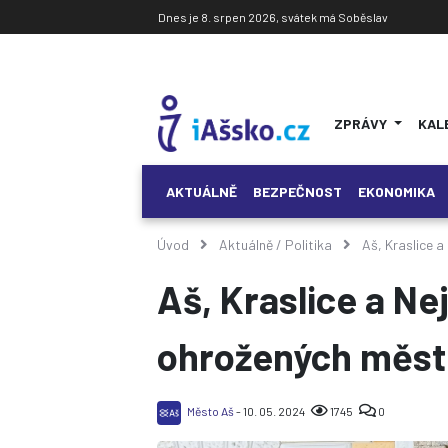
Dnes je 8. srpen 2026, svátek má Soběslav
ZPRÁVY
KAL
AKTUÁLNĚ
BEZPEČNOST
EKONOMIKA
Úvod
Aktuálně
/
Politika
Aš, Kraslice a
Aš, Kraslice a Ne
ohrožených měst
Město Aš
- 10. 05. 2024
1745
0