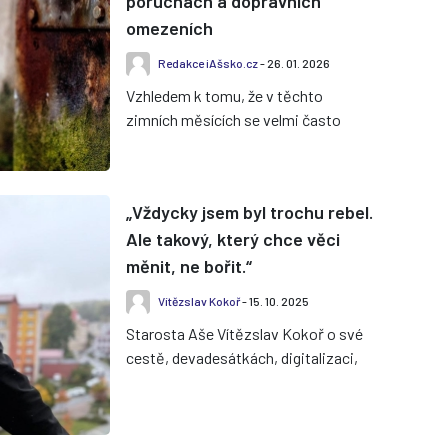
poruchách a dopravních
omezeních
Redakce iAšsko.cz
- 26. 01. 2026
Vzhledem k tomu, že v těchto
zimních měsících se velmi často
objevují upozornění na přerušení
dodávek pitné vody v důsledku
havári...
„Vždycky jsem byl trochu rebel.
Ale takový, který chce věci
měnit, ne bořit.“
Vítězslav Kokoř
- 15. 10. 2025
Starosta Aše Vítězslav Kokoř o své
cestě, devadesátkách, digitalizaci,
sportu i o tom, proč věří, že Aš má
před sebou nejlepší rok...