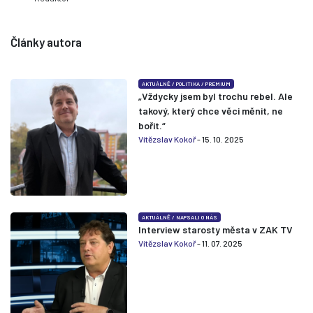
Články autora
AKTUÁLNĚ
/
POLITIKA
/
PREMIUM
„Vždycky jsem byl trochu rebel. Ale
takový, který chce věci měnit, ne
bořit.“
Vítězslav Kokoř
- 15. 10. 2025
AKTUÁLNĚ
/
NAPSALI O NÁS
Interview starosty města v ZAK TV
Vítězslav Kokoř
- 11. 07. 2025