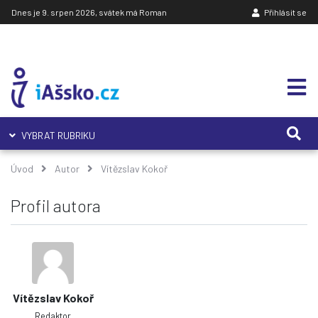
Dnes je 9. srpen 2026, svátek má Roman
Přihlásit se
VYBRAT RUBRIKU
Úvod
Autor
Vítězslav Kokoř
Profil autora
Vítězslav Kokoř
Redaktor