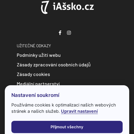
UŽITEČNÉ ODKAZY
Podmínky užití webu
Zásady zpracování osobních údajů
Zásady cookies
Mediální partnerství
Zpravodajství do e-mailu
Nastavení soukromí
Kontakt
Používáme cookies k optimalizaci našich webových
stránek a našich služeb.
Upravit nastavení
Veškerý obsah webu je chráněn autorským zákonem a bez
předchozí dohody s provozovatelem ho nelze jakkoliv
Příjmout všechny
kopírovat.