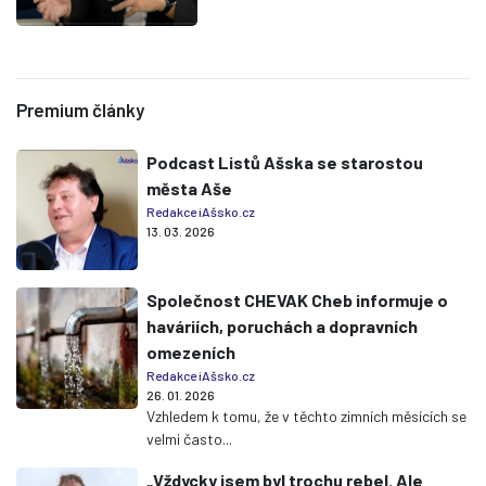
Premium články
Podcast Listů Ašska se starostou
města Aše
Redakce iAšsko.cz
13. 03. 2026
Společnost CHEVAK Cheb informuje o
haváriích, poruchách a dopravních
omezeních
Redakce iAšsko.cz
26. 01. 2026
Vzhledem k tomu, že v těchto zimních měsících se
velmi často...
„Vždycky jsem byl trochu rebel. Ale