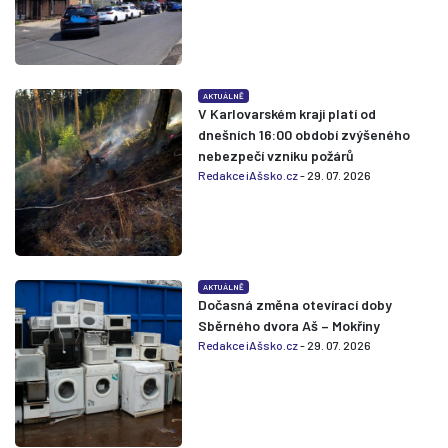
AKTUÁLNĚ
V Karlovarském kraji platí od
dnešních 16:00 období zvýšeného
nebezpečí vzniku požárů
Redakce iAšsko.cz
- 29. 07. 2026
AKTUÁLNĚ
Dočasná změna otevírací doby
Sběrného dvora Aš – Mokřiny
Redakce iAšsko.cz
- 29. 07. 2026