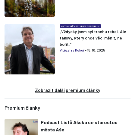
AKTUÁLNĚ
/
POLITIKA
/
PREMIUM
„Vždycky jsem byl trochu rebel. Ale
takový, který chce věci měnit, ne
bořit.“
Vítězslav Kokoř
- 15. 10. 2025
Zobrazit další premium články
Premium články
Podcast Listů Ašska se starostou
města Aše