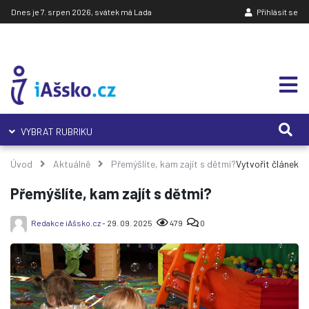
Dnes je 7. srpen 2026, svátek má Lada
Přihlásit se
VYBRAT RUBRIKU
Úvod
Aktuálně
Přemýšlíte, kam zajít s dětmi?
Vytvořit článek
Přemýšlíte, kam zajít s dětmi?
Redakce iAšsko.cz
- 29. 09. 2025
479
0