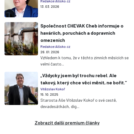
Redakce iAšsko.cz
13. 03. 2026
Společnost CHEVAK Cheb informuje o
haváriích, poruchách a dopravních
omezeních
Redakce iAšsko.cz
26. 01. 2026
Vzhledem k tomu, že v těchto zimních měsících se
velmi často...
„Vždycky jsem byl trochu rebel. Ale
takový, který chce věci měnit, ne bořit.“
Vítězslav Kokoř
15. 10. 2025
Starosta Aše Vítězslav Kokoř o své cestě,
devadesátkách, dig...
Zobrazit další premium články