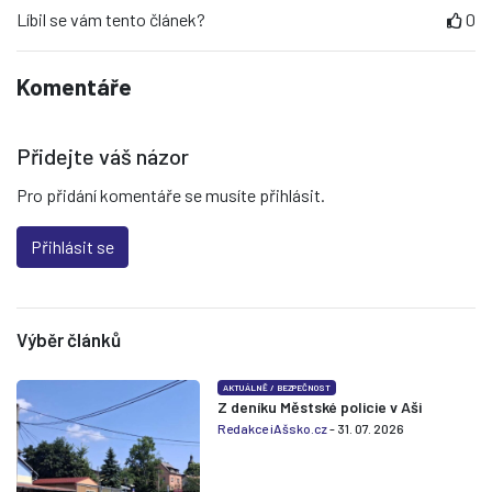
Líbil se vám tento článek?
0
Komentáře
Přidejte váš názor
Pro přidání komentáře se musíte přihlásit.
Přihlásit se
Výběr článků
AKTUÁLNĚ
/
BEZPEČNOST
Z deníku Městské policie v Aši
Redakce iAšsko.cz
- 31. 07. 2026