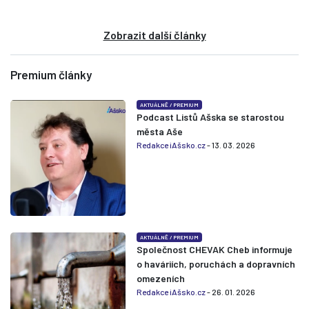
Zobrazit další články
Premium články
AKTUÁLNĚ
/
PREMIUM
Podcast Listů Ašska se starostou
města Aše
Redakce iAšsko.cz
- 13. 03. 2026
AKTUÁLNĚ
/
PREMIUM
Společnost CHEVAK Cheb informuje
o haváriích, poruchách a dopravních
omezeních
Redakce iAšsko.cz
- 26. 01. 2026