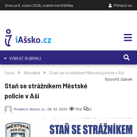
Dnes je 6. srpen 2026, svátek má Oldřiška
Přihlásit se
VYBRAT RUBRIKU
Úvod
Aktuálně
Staň se strážníkem Městské policie v Aši
Vytvořit článek
Staň se strážníkem Městské
policie v Aši
Redakce iAšsko.cz
- 06. 03. 2025
1159
0