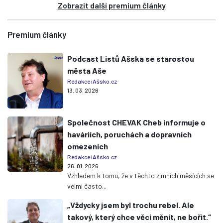
Zobrazit další premium články
Premium články
Podcast Listů Ašska se starostou
města Aše
Redakce iAšsko.cz
13. 03. 2026
Společnost CHEVAK Cheb informuje o
haváriích, poruchách a dopravních
omezeních
Redakce iAšsko.cz
26. 01. 2026
Vzhledem k tomu, že v těchto zimních měsících se
velmi často...
„Vždycky jsem byl trochu rebel. Ale
takový, který chce věci měnit, ne bořit.“