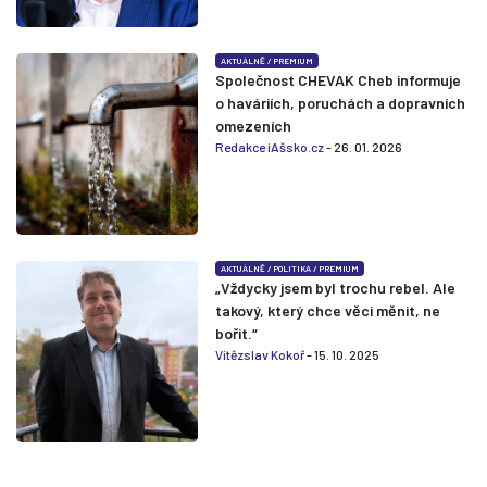
AKTUÁLNĚ
/
PREMIUM
Společnost CHEVAK Cheb informuje
o haváriích, poruchách a dopravních
omezeních
Redakce iAšsko.cz
- 26. 01. 2026
AKTUÁLNĚ
/
POLITIKA
/
PREMIUM
„Vždycky jsem byl trochu rebel. Ale
takový, který chce věci měnit, ne
bořit.“
Vítězslav Kokoř
- 15. 10. 2025