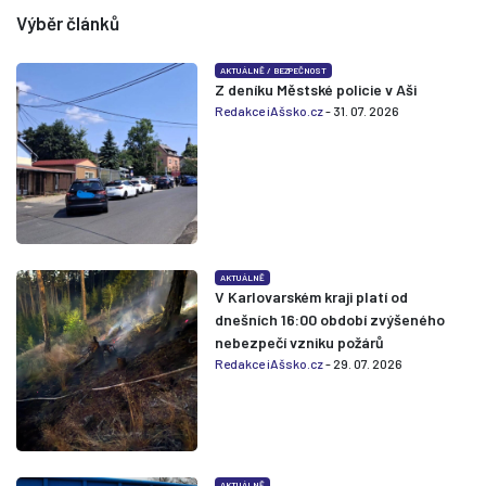
Výběr článků
AKTUÁLNĚ
/
BEZPEČNOST
Z deníku Městské policie v Aši
Redakce iAšsko.cz
- 31. 07. 2026
AKTUÁLNĚ
V Karlovarském kraji platí od
dnešních 16:00 období zvýšeného
nebezpečí vzniku požárů
Redakce iAšsko.cz
- 29. 07. 2026
AKTUÁLNĚ