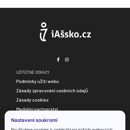
UŽITEČNÉ ODKAZY
Podmínky užití webu
Zásady zpracování osobních údajů
Zásady cookies
Mediální partnerství
Zpravodajství do e-mailu
Nastavení soukromí
Kontakt
Používáme cookies k optimalizaci našich webových