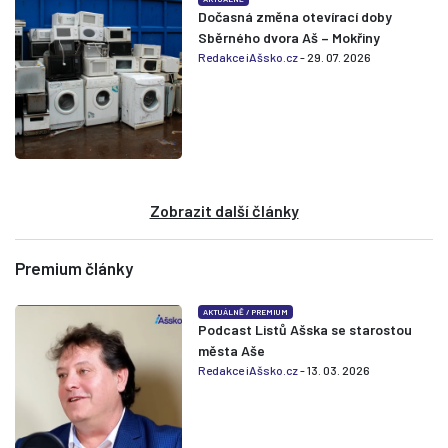
Dočasná změna otevírací doby
Sběrného dvora Aš – Mokřiny
Redakce iAšsko.cz
- 29. 07. 2026
Zobrazit další články
Premium články
AKTUÁLNĚ
/
PREMIUM
Podcast Listů Ašska se starostou
města Aše
Redakce iAšsko.cz
- 13. 03. 2026