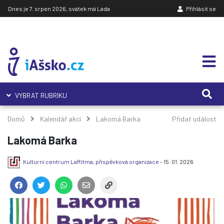
Dnes je 7. srpen 2026, svátek má Lada
Přihlásit se
VYBRAT RUBRIKU
Domů
Kalendář akcí
Lakomá Barka
Přidat událost
Lakomá Barka
Kulturní centrum LaRitma, příspěvková organizace
- 15. 01. 2026