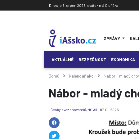
Dnes je 6. srpen 2026, svátek má Oldřiška
ZPRÁVY
KAL
AKTUÁLNĚ
BEZPEČNOST
EKONOMIKA
Domů
Kalendář akcí
Nábor - mladý cho
Nábor - mladý ch
Český svaz chovatelů, MO Aš
- 07. 01. 2026