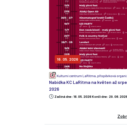
16. 05. 2026
Kulturní centrum LaRitma, příspěvková organ
Nabídka KC LaRitma na květen až srp
2026
Začiná dne: 16. 05. 2026 Končí dne: 29. 08. 202
Zobr