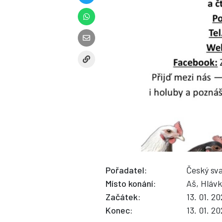
Pořadatel:
Český sv
Místo konání:
Aš, Hláv
Začátek:
13. 01. 2
Konec:
13. 01. 2