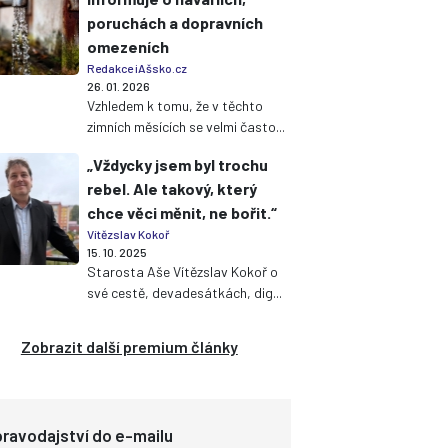
poruchách a dopravních
omezeních
Redakce iAšsko.cz
26. 01. 2026
Vzhledem k tomu, že v těchto
zimních měsících se velmi často...
„Vždycky jsem byl trochu
rebel. Ale takový, který
chce věci měnit, ne bořit.“
Vítězslav Kokoř
15. 10. 2025
Starosta Aše Vítězslav Kokoř o
své cestě, devadesátkách, dig...
Zobrazit další premium články
ravodajství do e-mailu