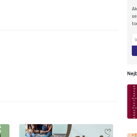
Ak
se
to
Nejb