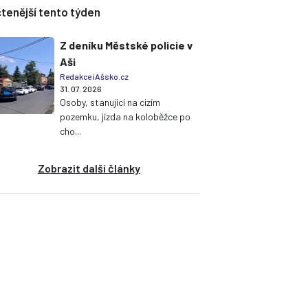
tenější tento týden
Z deníku Městské policie v
Aši
Redakce iAšsko.cz
31. 07. 2026
Osoby, stanující na cizím
pozemku, jízda na koloběžce po
cho...
Zobrazit další články