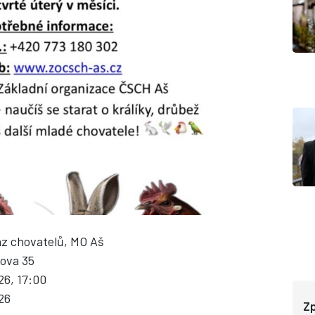
az chovatelů, MO Aš
kova 35
026, 17:00
026
Zp