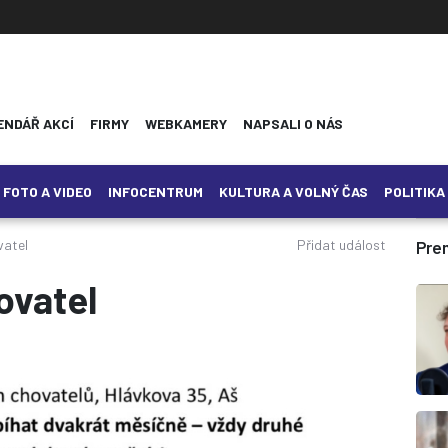
ENDÁŘ AKCÍ
FIRMY
WEBKAMERY
NAPSALI O NÁS
FOTO A VIDEO
INFOCENTRUM
KULTURA A VOLNÝ ČAS
POLITIKA
vatel
Přidat událost
Pre
ovatel