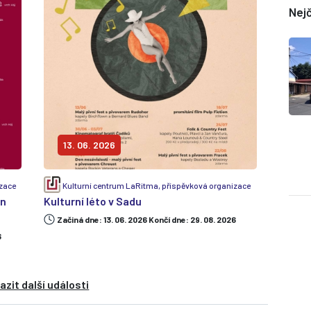
Nejč
13. 06. 2026
izace
Kulturní centrum LaRitma, příspěvková organizace
en
Kulturní léto v Sadu
Začiná dne: 13. 06. 2026 Končí dne: 29. 08. 2026
6
azit další události