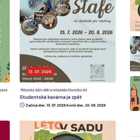
13. 07. 2026
izace
Městský dům dětí a mládeže Sluníčko Aš
Studentská kavárna je zpět
Začiná dne: 13. 07. 2026 Končí dne: 20. 08. 2026