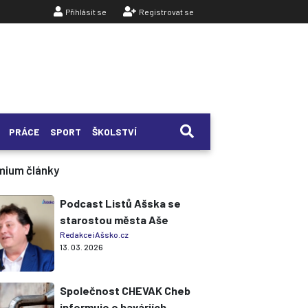
Přihlásit se
Registrovat se
PRÁCE
SPORT
ŠKOLSTVÍ
mium články
Podcast Listů Ašska se
starostou města Aše
Redakce iAšsko.cz
13. 03. 2026
Společnost CHEVAK Cheb
informuje o haváriích,