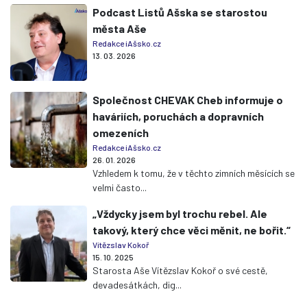
Podcast Listů Ašska se starostou
města Aše
Redakce iAšsko.cz
13. 03. 2026
Společnost CHEVAK Cheb informuje o
haváriích, poruchách a dopravních
omezeních
Redakce iAšsko.cz
26. 01. 2026
Vzhledem k tomu, že v těchto zimních měsících se
velmi často...
„Vždycky jsem byl trochu rebel. Ale
takový, který chce věci měnit, ne bořit.“
Vítězslav Kokoř
15. 10. 2025
Starosta Aše Vítězslav Kokoř o své cestě,
devadesátkách, dig...