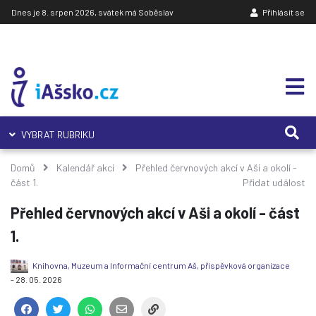
Dnes je 8. srpen 2026, svátek má Soběslav
Přihlásit se
VYBRAT RUBRIKU
Domů
Kalendář akcí
Přehled červnových akcí v Aši a okolí -
část 1.
Přidat událost
Přehled červnových akcí v Aši a okolí - část
1.
Knihovna, Muzeum a Informační centrum Aš, příspěvková organizace
- 28. 05. 2026