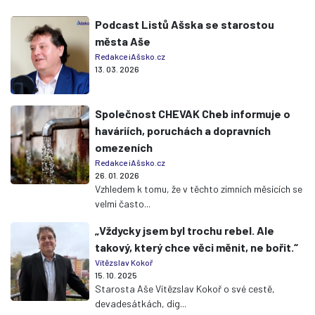
Podcast Listů Ašska se starostou
města Aše
Redakce iAšsko.cz
13. 03. 2026
Společnost CHEVAK Cheb informuje o
haváriích, poruchách a dopravních
omezeních
Redakce iAšsko.cz
26. 01. 2026
Vzhledem k tomu, že v těchto zimních měsících se
velmi často...
„Vždycky jsem byl trochu rebel. Ale
takový, který chce věci měnit, ne bořit.“
Vítězslav Kokoř
15. 10. 2025
Starosta Aše Vítězslav Kokoř o své cestě,
devadesátkách, dig...