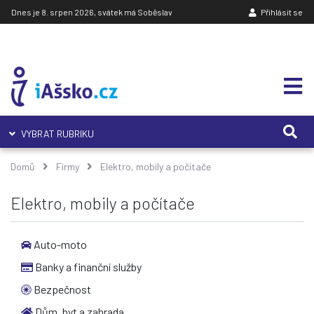
Dnes je 8. srpen 2026, svátek má Soběslav
Přihlásit se
VYBRAT RUBRIKU
Domů
Firmy
Elektro, mobily a počítače
Elektro, mobily a počítače
Auto-moto
Banky a finanční služby
Bezpečnost
Dům, byt a zahrada