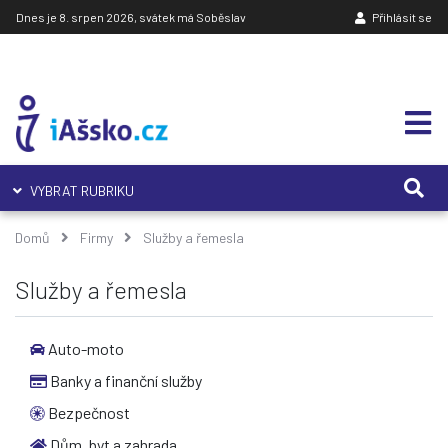
Dnes je 8. srpen 2026, svátek má Soběslav
Přihlásit se
VYBRAT RUBRIKU
Domů
Firmy
Služby a řemesla
Služby a řemesla
Auto-moto
Banky a finanční služby
Bezpečnost
Dům, byt a zahrada