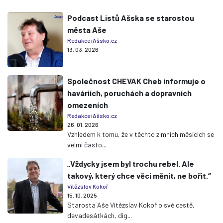
Podcast Listů Ašska se starostou
města Aše
Redakce iAšsko.cz
13. 03. 2026
Společnost CHEVAK Cheb informuje o
haváriích, poruchách a dopravních
omezeních
Redakce iAšsko.cz
26. 01. 2026
Vzhledem k tomu, že v těchto zimních měsících se
velmi často...
„Vždycky jsem byl trochu rebel. Ale
takový, který chce věci měnit, ne bořit.“
Vítězslav Kokoř
15. 10. 2025
Starosta Aše Vítězslav Kokoř o své cestě,
devadesátkách, dig...