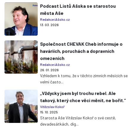
Podcast Listů Ašska se starostou
města Aše
Redakce iAšsko.cz
13. 03. 2026
Společnost CHEVAK Cheb informuje o
haváriích, poruchách a dopravních
omezeních
Redakce iAšsko.cz
26. 01. 2026
Vzhledem k tomu, že v těchto zimních měsících se
velmi často...
„Vždycky jsem byl trochu rebel. Ale
takový, který chce věci měnit, ne bořit.“
Vítězslav Kokoř
15. 10. 2025
Starosta Aše Vítězslav Kokoř o své cestě,
devadesátkách, dig...