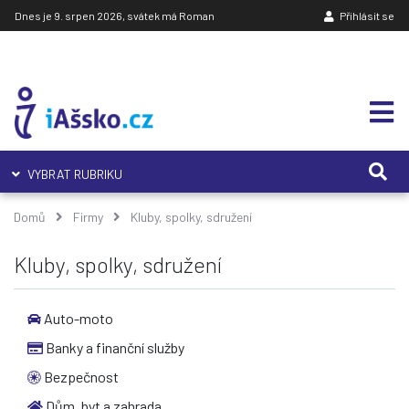
Dnes je 9. srpen 2026, svátek má Roman
Přihlásit se
VYBRAT RUBRIKU
Domů
Firmy
Kluby, spolky, sdružení
Kluby, spolky, sdružení
Auto-moto
Banky a finanční služby
Bezpečnost
Dům, byt a zahrada