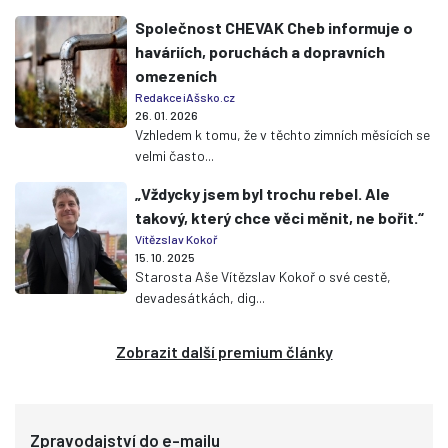
Společnost CHEVAK Cheb informuje o
haváriích, poruchách a dopravních
omezeních
Redakce iAšsko.cz
26. 01. 2026
Vzhledem k tomu, že v těchto zimních měsících se
velmi často...
„Vždycky jsem byl trochu rebel. Ale
takový, který chce věci měnit, ne bořit.“
Vítězslav Kokoř
15. 10. 2025
Starosta Aše Vítězslav Kokoř o své cestě,
devadesátkách, dig...
Zobrazit další premium články
Zpravodajství do e-mailu