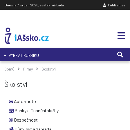
Dnes je 7. srpen 2026, svátek má Lada
Přihlásit se
VYBRAT RUBRIKU
Domů
Firmy
Školství
Školství
Auto-moto
Banky a finanční služby
Bezpečnost
Dům, byt a zahrada